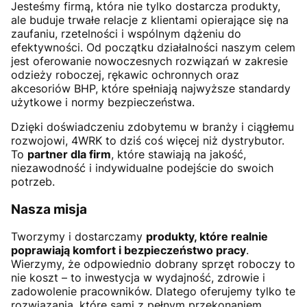
Jesteśmy firmą, która nie tylko dostarcza produkty,
ale buduje trwałe relacje z klientami opierające się na
zaufaniu, rzetelności i wspólnym dążeniu do
efektywności. Od początku działalności naszym celem
jest oferowanie nowoczesnych rozwiązań w zakresie
odzieży roboczej, rękawic ochronnych oraz
akcesoriów BHP, które spełniają najwyższe standardy
użytkowe i normy bezpieczeństwa.
Dzięki doświadczeniu zdobytemu w branży i ciągłemu
rozwojowi, 4WRK to dziś coś więcej niż dystrybutor.
To
partner dla firm
, które stawiają na jakość,
niezawodność i indywidualne podejście do swoich
potrzeb.
Nasza misja
Tworzymy i dostarczamy
produkty, które realnie
poprawiają komfort i bezpieczeństwo pracy
.
Wierzymy, że odpowiednio dobrany sprzęt roboczy to
nie koszt – to inwestycja w wydajność, zdrowie i
zadowolenie pracowników. Dlatego oferujemy tylko te
rozwiązania, które sami z pełnym przekonaniem