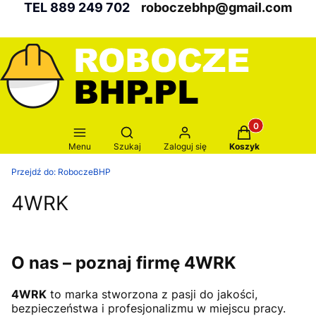
TEL 889 249 702
roboczebhp@gmail.com
Produkty w kosz
Otwórz wyszukiwarkę
Menu
Szukaj
Zaloguj się
Koszyk
Przejdź do:
RoboczeBHP
4WRK
O nas – poznaj firmę 4WRK
4WRK
to marka stworzona z pasji do jakości,
bezpieczeństwa i profesjonalizmu w miejscu pracy.