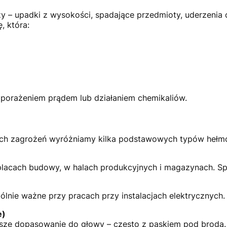
y – upadki z wysokości, spadające przedmioty, uderzeni
, która:
 porażeniem prądem lub działaniem chemikaliów.
cych zagrożeń wyróżniamy kilka podstawowych typów hełm
 placach budowy, w halach produkcyjnych i magazynach. Sp
lnie ważne przy pracach przy instalacjach elektrycznych
e)
psze dopasowanie do głowy – często z paskiem pod brodą.