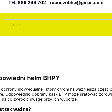
TEL 889 249 702
roboczebhp@gmail.com
dpowiedni hełm BHP?
chrony indywidualnej, który chroni najważniejszą część c
we. Odpowiednio dobrany kask BHP może uratować zdrowie, 
i na co zwrócić uwagę przy ich wyborze.
st tak ważne?