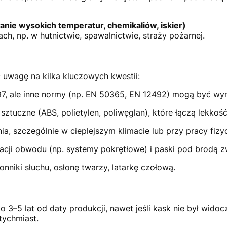
łanie wysokich temperatur, chemikaliów, iskier)
, np. w hutnictwie, spawalnictwie, straży pożarnej.
uwagę na kilka kluczowych kwestii:
97, ale inne normy (np. EN 50365, EN 12492) mogą być wy
sztuczne (ABS, polietylen, poliwęglan), które łączą lekkoś
, szczególnie w cieplejszym klimacie lub przy pracy fizyc
acji obwodu (np. systemy pokrętłowe) i paski pod brodą zw
onniki słuchu, osłonę twarzy, latarkę czołową.
3–5 lat od daty produkcji, nawet jeśli kask nie był wido
tychmiast.