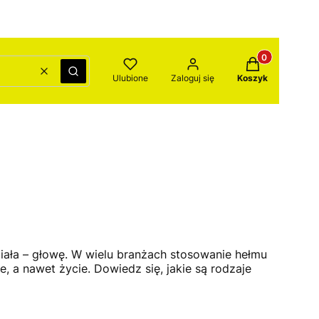
Produkty w kos
Wyczyść
Szukaj
Ulubione
Zaloguj się
Koszyk
iała – głowę. W wielu branżach stosowanie hełmu
a nawet życie. Dowiedz się, jakie są rodzaje