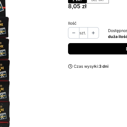
Cena
8,05 zł
Ilość
Dostępno
szt.
duża iloś
Czas wysyłki:
3 dni