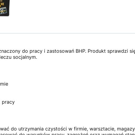
znaczony do pracy i zastosowań BHP. Produkt sprawdzi się
leczu socjalnym.
rmie
k pracy
 do utrzymania czystości w firmie, warsztacie, magazyni
asować do warunków pracy, zagrożeń oraz wymagań stan