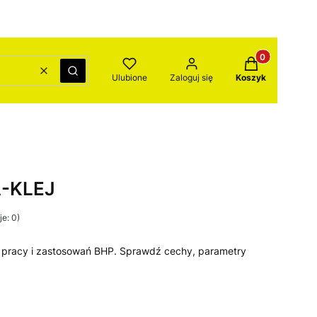
Produkty w kos
Wyczyść
Szukaj
Ulubione
Zaloguj się
Koszyk
-KLEJ
e: 0)
 pracy i zastosowań BHP. Sprawdź cechy, parametry