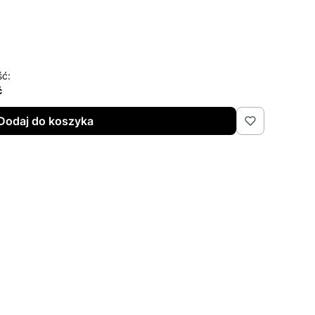
ść:
ć
Dodaj do koszyka