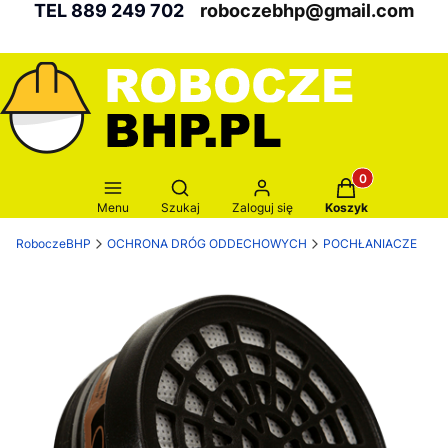
TEL 889 249 702
roboczebhp@gmail.com
Produkty w kosz
Otwórz wyszukiwarkę
Menu
Szukaj
Zaloguj się
Koszyk
RoboczeBHP
OCHRONA DRÓG ODDECHOWYCH
POCHŁANIACZE