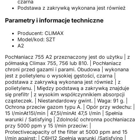
czarna
Podstawa z zakrywką wykonana jest również
Parametry i informacje techniczne
Producent: CLIMAX
Model/kod: SZT
A2
Pochłaniacz 755 A2 przeznaczony jest do użytku | z
półmaską Climax 755, 756 lub 810. | Pochłaniacz
chroni przed gazami i parami. Obudowa | wykonana
jest z polietylenu o wysokiej gęstości, czarna |
podstawa z zakrywką wykonana jest również | z
polietylenu. | Między podstawą a zakrywką znajduje
się prefiltr | z wysokim współczynnikiem absorpcji
cząsteczek. | Niestandardowy gwint. | Waga: 91 g. |
Ochrona przeciw gazom typu A. | Opór przy wdechu: |
15 l/minAt15l/min | 47,5l/minAt 47,5 l/min | Spełnia
warunki / Satisfying | Zdolność ochronna pochłaniacza
przy 5000 ppm y 15 l/min przeciw: |
Protectivecapacity of the filter at 5000 ppm and 15
l/min against: | C6H12 Spełnia warunki /Satisfying |