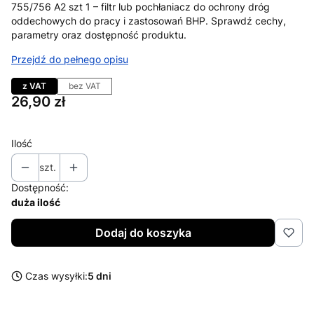
755/756 A2 szt 1 – filtr lub pochłaniacz do ochrony dróg
oddechowych do pracy i zastosowań BHP. Sprawdź cechy,
parametry oraz dostępność produktu.
Przejdź do pełnego opisu
z VAT
bez VAT
Cena
26,90 zł
Ilość
szt.
Dostępność:
duża ilość
Dodaj do koszyka
Czas wysyłki:
5 dni