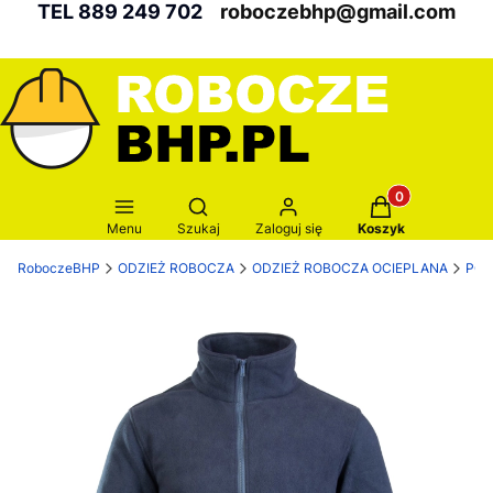
TEL 889 249 702
roboczebhp@gmail.com
Produkty w kosz
Otwórz wyszukiwarkę
Menu
Szukaj
Zaloguj się
Koszyk
RoboczeBHP
ODZIEŻ ROBOCZA
ODZIEŻ ROBOCZA OCIEPLANA
POL