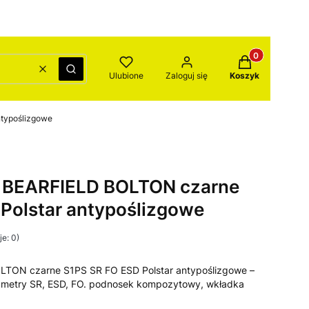
Produkty w kos
Wyczyść
Szukaj
Ulubione
Zaloguj się
Koszyk
ntypoślizgowe
e BEARFIELD BOLTON czarne
Polstar antypoślizgowe
e: 0)
LTON czarne S1PS SR FO ESD Polstar antypoślizgowe –
rametry SR, ESD, FO. podnosek kompozytowy, wkładka