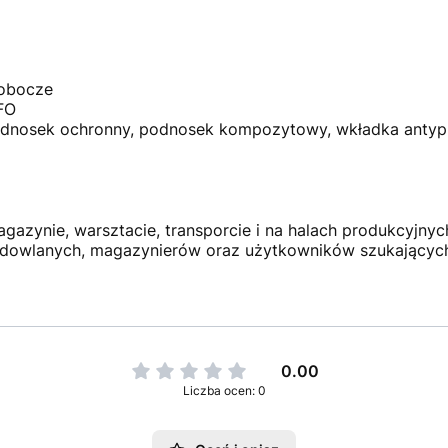
Robocze
FO
podnosek ochronny, podnosek kompozytowy, wkładka anty
U
gazynie, warsztacie, transporcie i na halach produkcyjnych
udowlanych, magazynierów oraz użytkowników szukającyc
0.00
Liczba ocen: 0