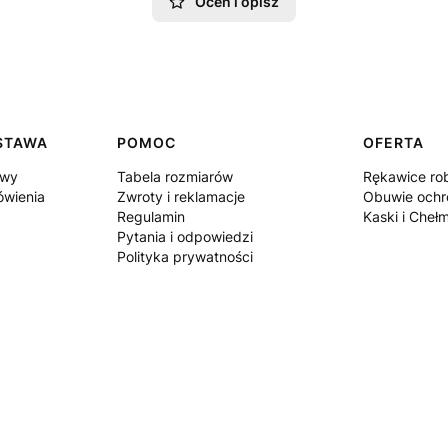
Oceń i opisz
OSTAWA
POMOC
OFERTA
awy
Tabela rozmiarów
Rękawice ro
ówienia
Zwroty i reklamacje
Obuwie ochr
Regulamin
Kaski i Cheł
Pytania i odpowiedzi
Polityka prywatności