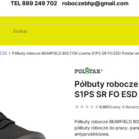
TEL 889 249 702
roboczebhp@gmail.com
OCZE
Półbuty robocze BEARFIELD BOLTON czarne S1PS SR FO ESD Polstar a
Półbuty robocz
S1PS SR FO ESD 
0.00
(Oceny: 0 Recenzj
Półbuty robocze BEARFIELD BO
półbuty robocze do pracy. pa
antyprzebiciowa.