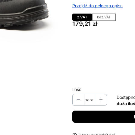
Przejdź do pełnego opisu
z VAT
bez VAT
Cena
179,21 zł
Wybierz wariant produktu:
Poszczególne warianty mogą ró
*
Rozmiar / Długość wkładki
Wybierz
Ilość
Dostępno
para
duża ilo