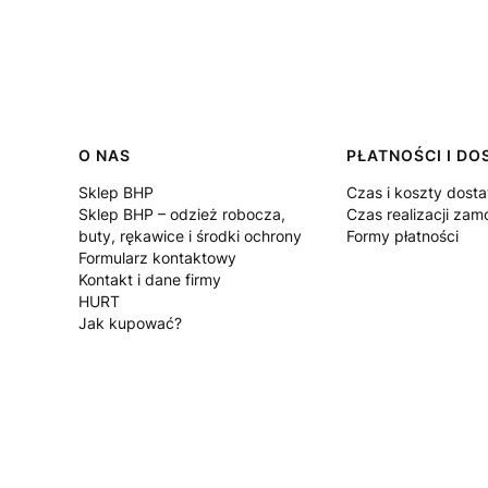
Linki w stopce
O NAS
PŁATNOŚCI I D
Sklep BHP
Czas i koszty dost
Sklep BHP – odzież robocza,
Czas realizacji zam
buty, rękawice i środki ochrony
Formy płatności
Formularz kontaktowy
Kontakt i dane firmy
HURT
Jak kupować?