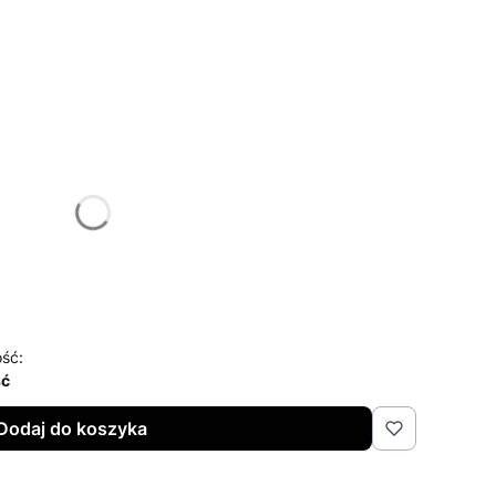
żnić się ceną
ść:
ść
Dodaj do koszyka