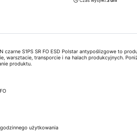
Czas wysyłki:
3 dni
czarne S1PS SR FO ESD Polstar antypoślizgowe to produk
 warsztacie, transporcie i na halach produkcyjnych. Poniż
nie produktu.
 FO
ogodzinnego użytkowania