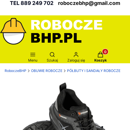
TEL 889 249 702
roboczebhp@gmail.com
Produkty w kosz
Otwórz wyszukiwarkę
Menu
Szukaj
Zaloguj się
Koszyk
RoboczeBHP
OBUWIE ROBOCZE
PÓŁBUTY I SANDAŁY ROBOCZE