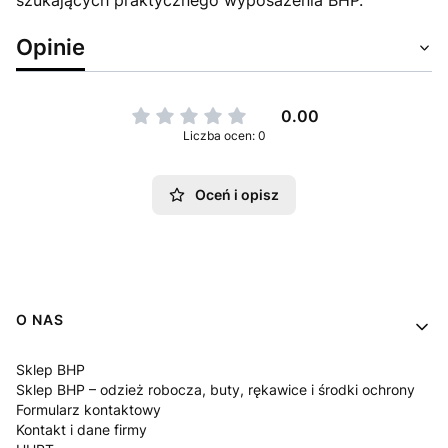
Opinie
0.00
Liczba ocen: 0
Oceń i opisz
Linki w stopce
O NAS
Sklep BHP
Sklep BHP – odzież robocza, buty, rękawice i środki ochrony
Formularz kontaktowy
Kontakt i dane firmy