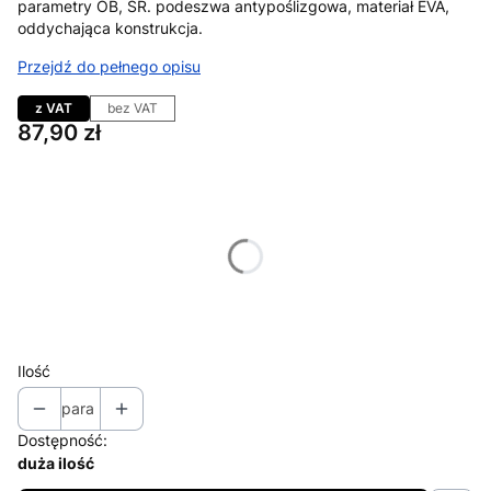
parametry OB, SR. podeszwa antypoślizgowa, materiał EVA,
oddychająca konstrukcja.
Przejdź do pełnego opisu
z VAT
bez VAT
Cena
87,90 zł
Wybierz wariant produktu:
Poszczególne warianty mogą różnić się ceną
*
Rozmiar / Długość wkładki
Wybierz
Ilość
para
Dostępność:
duża ilość