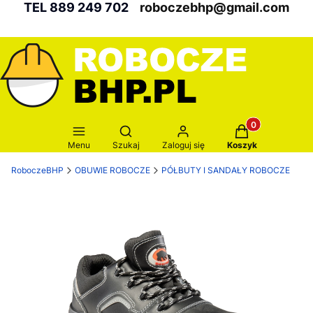
TEL 889 249 702
roboczebhp@gmail.com
Produkty w kosz
Otwórz wyszukiwarkę
Menu
Szukaj
Zaloguj się
Koszyk
RoboczeBHP
OBUWIE ROBOCZE
PÓŁBUTY I SANDAŁY ROBOCZE