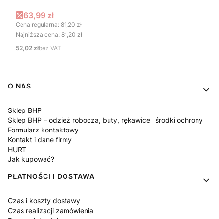
Cena promocyjna
63,99 zł
Cena regularna:
81,20 zł
Najniższa cena:
81,20 zł
Cena
52,02 zł
bez VAT
Linki w stopce
O NAS
Sklep BHP
Sklep BHP – odzież robocza, buty, rękawice i środki ochrony
Formularz kontaktowy
Kontakt i dane firmy
HURT
Jak kupować?
PŁATNOŚCI I DOSTAWA
Czas i koszty dostawy
Czas realizacji zamówienia