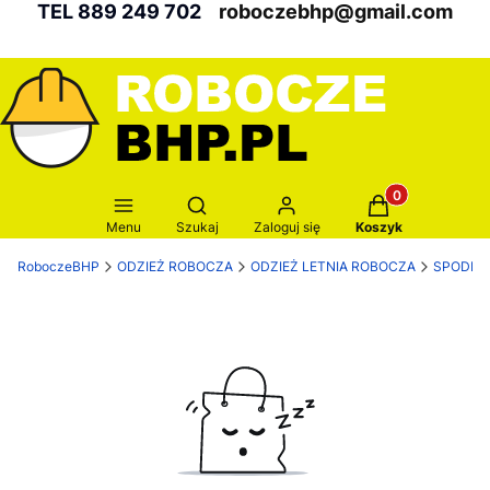
TEL 889 249 702
roboczebhp@gmail.com
Produkty w kosz
Otwórz wyszukiwarkę
Menu
Szukaj
Zaloguj się
Koszyk
RoboczeBHP
ODZIEŻ ROBOCZA
ODZIEŻ LETNIA ROBOCZA
SPODNI