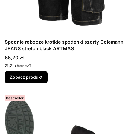
Spodnie robocze krótkie spodenki szorty Colemann
JEANS stretch black ARTMAS
Cena
88,20 zł
Cena
71,71 zł
bez VAT
Zobacz produkt
Bestseller