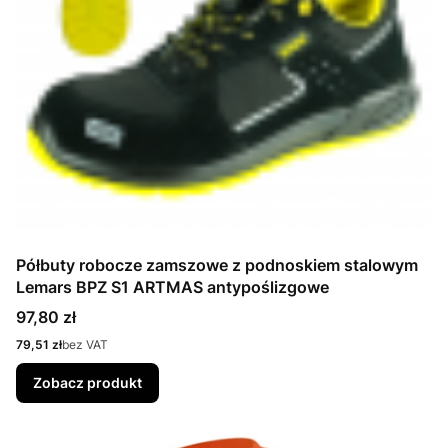
Półbuty robocze zamszowe z podnoskiem stalowym
Lemars BPZ S1 ARTMAS antypoślizgowe
Cena
97,80 zł
Cena
79,51 zł
bez VAT
Zobacz produkt