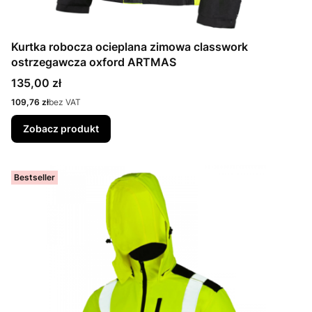
Kurtka robocza ocieplana zimowa classwork
ostrzegawcza oxford ARTMAS
Cena
135,00 zł
Cena
109,76 zł
bez VAT
Zobacz produkt
Bestseller