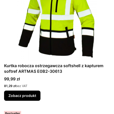
Kurtka robocza ostrzegawcza softshell z kapturem
softref ARTMAS E0B2-30613
Cena
99,99 zł
Cena
81,29 zł
bez VAT
Zobacz produkt
Bestseller