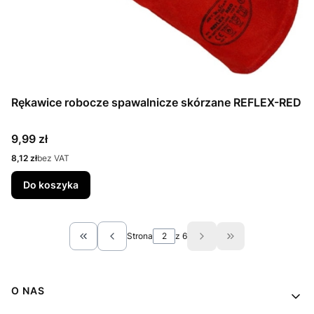
Rękawice robocze spawalnicze skórzane REFLEX-RED
Cena
9,99 zł
Cena
8,12 zł
bez VAT
Do koszyka
Strona
z 6
Wróć do pierwszej strony z produktami
Przejdź do ostatn
Linki w stopce
O NAS