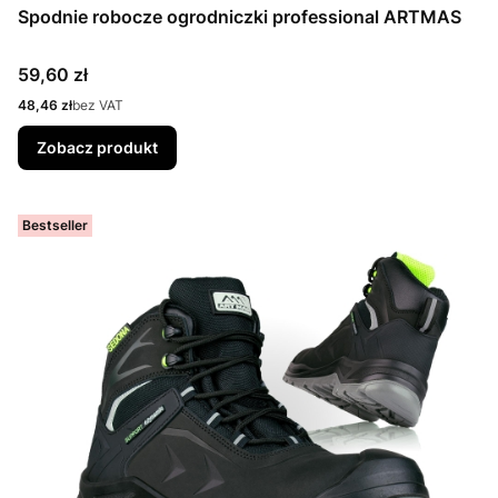
Spodnie robocze ogrodniczki professional ARTMAS
Cena
59,60 zł
Cena
48,46 zł
bez VAT
Zobacz produkt
Bestseller