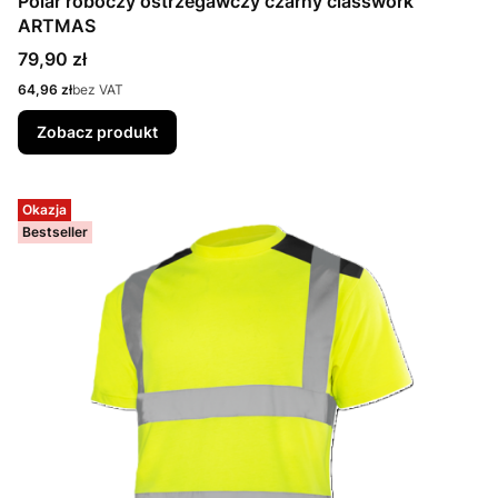
Polar roboczy ostrzegawczy czarny classwork
ARTMAS
Cena
79,90 zł
Cena
64,96 zł
bez VAT
Zobacz produkt
Okazja
Bestseller