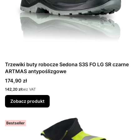
Trzewiki buty robocze Sedona S3S FO LG SR czarne
ARTMAS antypoślizgowe
Cena
174,90 zł
Cena
142,20 zł
bez VAT
Zobacz produkt
Bestseller