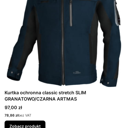
Kurtka ochronna classic stretch SLIM
GRANATOWO/CZARNA ARTMAS
Cena
97,00 zł
Cena
78,86 zł
bez VAT
Zobacz produkt