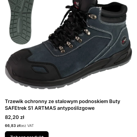
Trzewik ochronny ze stalowym podnoskiem Buty
SAFEtrek S1 ARTMAS antypoślizgowe
Cena
82,20 zł
Cena
66,83 zł
bez VAT