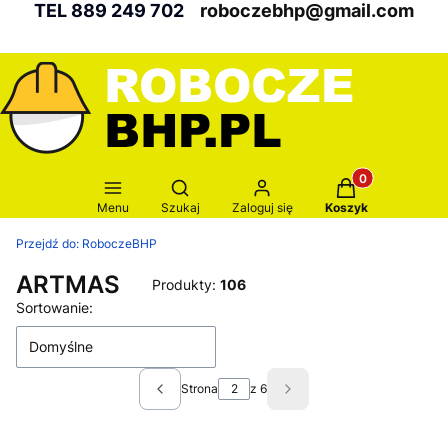
TEL 889 249 702
roboczebhp@gmail.com
Produkty w kosz
Otwórz wyszukiwarkę
Menu
Szukaj
Zaloguj się
Koszyk
Przejdź do:
RoboczeBHP
ARTMAS
Produkty:
106
Lista produktów
Sortowanie:
Domyślne
Strona
z 6
Poprzednie produkty
Następne produkty