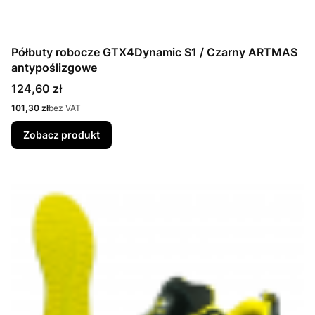
Półbuty robocze GTX4Dynamic S1 / Czarny ARTMAS
antypoślizgowe
Cena
124,60 zł
Cena
101,30 zł
bez VAT
Zobacz produkt