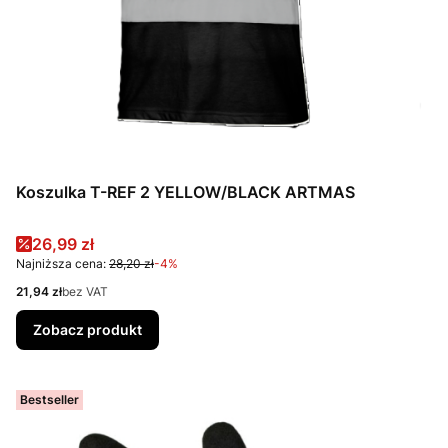
Koszulka T-REF 2 YELLOW/BLACK ARTMAS
Cena promocyjna
26,99 zł
Najniższa cena:
28,20 zł
-4%
Cena
21,94 zł
bez VAT
Zobacz produkt
Bestseller