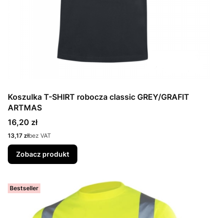
Koszulka T-SHIRT robocza classic GREY/GRAFIT
ARTMAS
Cena
16,20 zł
Cena
13,17 zł
bez VAT
Zobacz produkt
Bestseller