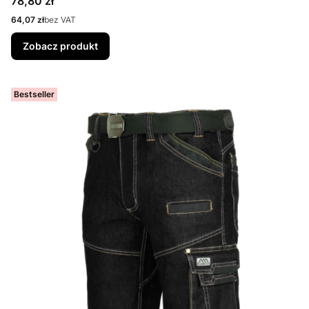
Cena
78,80 zł
Cena
64,07 zł
bez VAT
Zobacz produkt
Bestseller