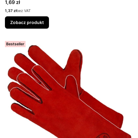
Cena
1,69 zł
Cena
1,37 zł
bez VAT
Zobacz produkt
Bestseller