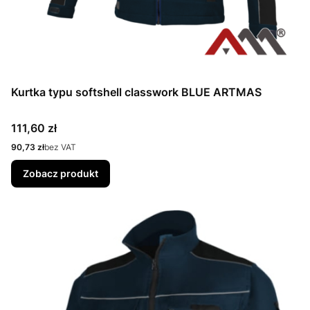
Kurtka typu softshell classwork BLUE ARTMAS
Cena
111,60 zł
Cena
90,73 zł
bez VAT
Zobacz produkt