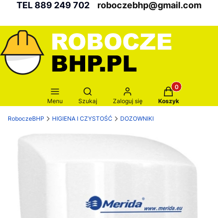
TEL 889 249 702
roboczebhp@gmail.com
Produkty w kosz
Otwórz wyszukiwarkę
Menu
Szukaj
Zaloguj się
Koszyk
RoboczeBHP
HIGIENA I CZYSTOŚĆ
DOZOWNIKI