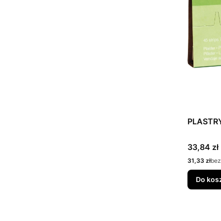
PLASTR
Cena
33,84 zł
Cena
31,33 zł
bez
Do kos