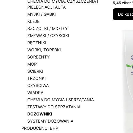
CHEMIA DO MYCIA, CZYSZCZENIA I
Cena
5,45 zł
bez 
PIELĘGNACJI AUTA
MYJKI / GĄBKI
Do kos
KLEJE
SZCZOTKI / MIOTŁY
ZMYWAKI / CZYŚCIKI
RĘCZNIKI
WORKI, TOREBKI
SORBENTY
MOP
ŚCIERKI
TRZONKI
CZYŚCIWA
WIADRA
CHEMIA DO MYCIA I SPRZĄTANIA
ZESTAWY DO SPRZĄTANIA
DOZOWNIKI
SYSTEMY DOZOWANIA
PRODUCENCI BHP