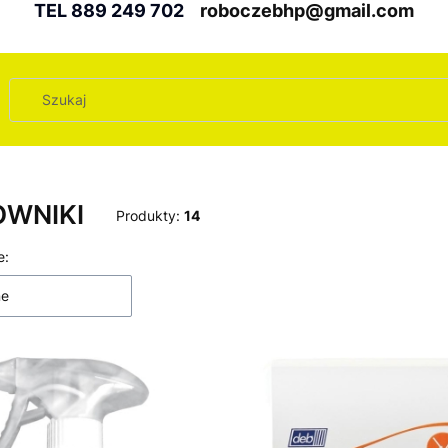
TEL 889 249 702
roboczebhp@gmail.com
WNIKI
Produkty:
14
 produktów
e:
ne