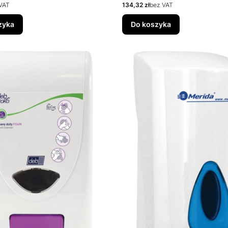
Cena
VAT
134,32 zł
bez VAT
zyka
Do koszyka