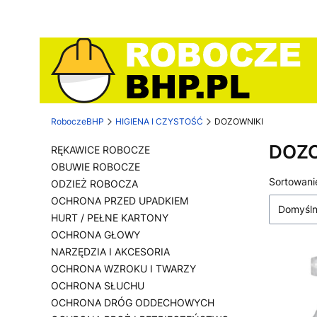
RoboczeBHP
HIGIENA I CZYSTOŚĆ
DOZOWNIKI
DOZO
RĘKAWICE ROBOCZE
OBUWIE ROBOCZE
Lista
Sortowani
ODZIEŻ ROBOCZA
OCHRONA PRZED UPADKIEM
Domyśl
HURT / PEŁNE KARTONY
OCHRONA GŁOWY
NARZĘDZIA I AKCESORIA
OCHRONA WZROKU I TWARZY
OCHRONA SŁUCHU
OCHRONA DRÓG ODDECHOWYCH