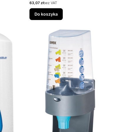
Cena
63,07 zł
bez VAT
Do koszyka