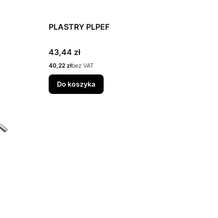
PLASTRY PLPEF
Cena
43,44 zł
Cena
40,22 zł
bez VAT
Do koszyka