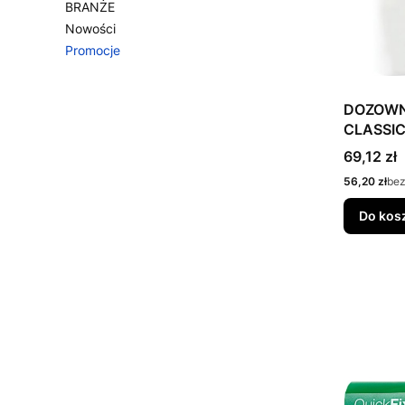
BRANŻE
Nowości
Promocje
Koniec menu
DOZOWN
CLASSI
Cena
69,12 zł
Cena
56,20 zł
bez
Do kos