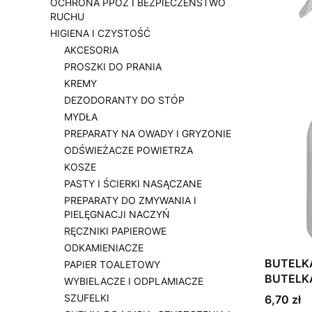
OCHRONA PPOŻ I BEZPIECZEŃSTWO
RUCHU
HIGIENA I CZYSTOŚĆ
AKCESORIA
PROSZKI DO PRANIA
KREMY
DEZODORANTY DO STÓP
MYDŁA
PREPARATY NA OWADY I GRYZONIE
ODŚWIEŻACZE POWIETRZA
KOSZE
PASTY I ŚCIERKI NASĄCZANE
PREPARATY DO ZMYWANIA I
PIELĘGNACJI NACZYŃ
RĘCZNIKI PAPIEROWE
ODKAMIENIACZE
BUTELK
PAPIER TOALETOWY
BUTELK
WYBIELACZE I ODPLAMIACZE
SZUFELKI
Cena
6,70 zł