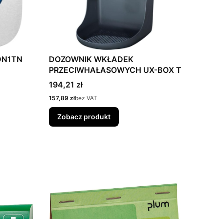
DN1TN
DOZOWNIK WKŁADEK
PRZECIWHAŁASOWYCH UX-BOX T
Cena
194,21 zł
Cena
157,89 zł
bez VAT
Zobacz produkt