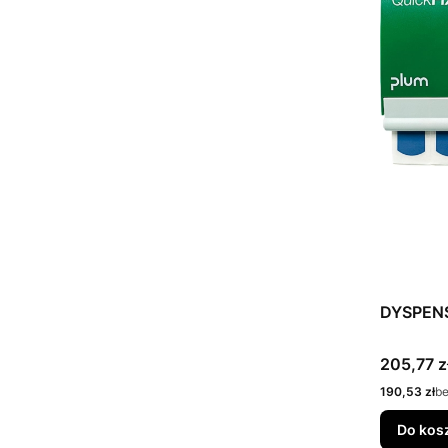
DYSPEN
Cena
205,77 z
Cena
190,53 zł
b
Do kos