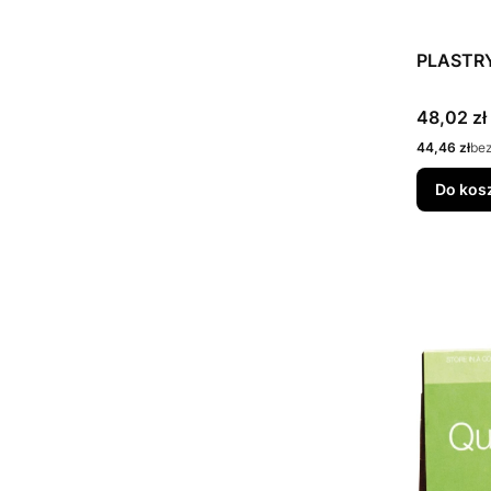
PLASTR
Cena
48,02 zł
Cena
44,46 zł
be
Do kos