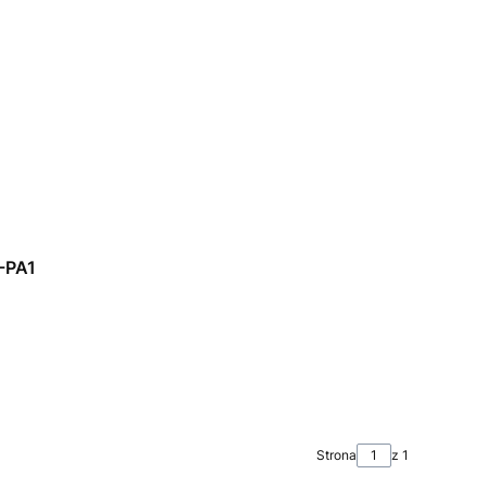
-PA1
Strona
z 1