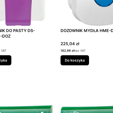
IK DO PASTY DS-
DOZOWNIK MYDŁA HME-
C-DOZ
Cena
225,04 zł
Cena
 VAT
182,96 zł
bez VAT
zyka
Do koszyka