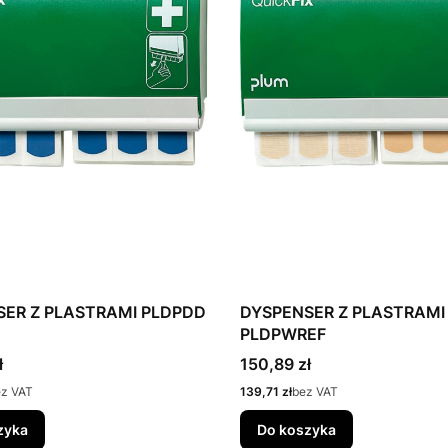
SER Z PLASTRAMI PLDPDD
DYSPENSER Z PLASTRAMI
PLDPWREF
Cena
ł
150,89 zł
Cena
ez VAT
139,71 zł
bez VAT
zyka
Do koszyka