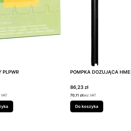
Y PLPWR
POMPKA DOZUJĄCA HME
Cena
86,23 zł
Cena
 VAT
70,11 zł
bez VAT
zyka
Do koszyka