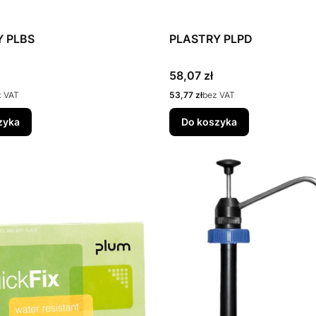
Y PLBS
PLASTRY PLPD
Cena
58,07 zł
Cena
z VAT
53,77 zł
bez VAT
zyka
Do koszyka