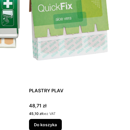
PLASTRY PLAV
Cena
48,71 zł
Cena
45,10 zł
bez VAT
Do koszyka