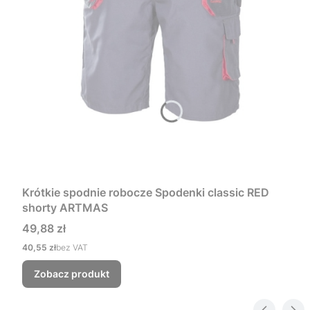
Krótkie spodnie robocze Spodenki classic RED
shorty ARTMAS
Cena
49,88 zł
Cena
40,55 zł
bez VAT
Zobacz produkt