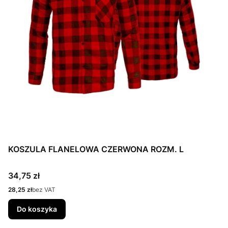
KOSZULA FLANELOWA CZERWONA ROZM. L
Cena
34,75 zł
Cena
28,25 zł
bez VAT
Do koszyka