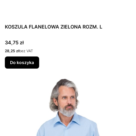
KOSZULA FLANELOWA ZIELONA ROZM. L
Cena
34,75 zł
Cena
28,25 zł
bez VAT
Do koszyka