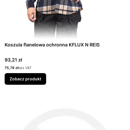
Koszula flanelowa ochronna KFLUX N REIS
Cena
93,21 zł
Cena
75,78 zł
bez VAT
Zobacz produkt