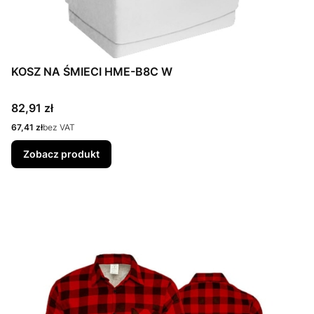
KOSZ NA ŚMIECI HME-B8C W
Cena
82,91 zł
Cena
67,41 zł
bez VAT
Zobacz produkt