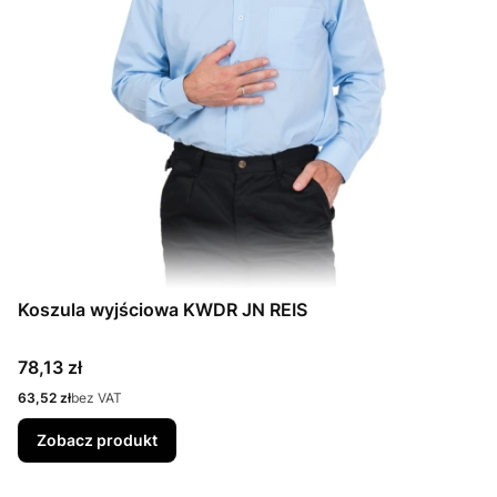
Koszula wyjściowa KWDR JN REIS
Cena
78,13 zł
Cena
63,52 zł
bez VAT
Zobacz produkt