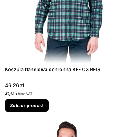
Koszula flanelowa ochronna KF- C3 REIS
Cena
46,26 zł
Cena
37,61 zł
bez VAT
Zobacz produkt