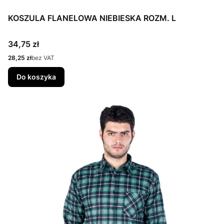
KOSZULA FLANELOWA NIEBIESKA ROZM. L
Cena
34,75 zł
Cena
28,25 zł
bez VAT
Do koszyka