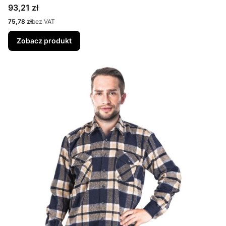
Cena
93,21 zł
Cena
75,78 zł
bez VAT
Zobacz produkt