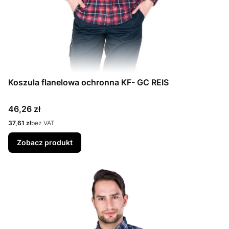
Koszula flanelowa ochronna KF- GC REIS
Cena
46,26 zł
Cena
37,61 zł
bez VAT
Zobacz produkt