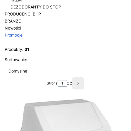
DEZODORANTY DO STÓP
PRODUCENCI BHP
BRANŻE
Nowości
Promocje
Koniec menu
Produkty:
31
Lista produktów
Sortowanie:
Domyślne
Strona
z 2
Następne produkty