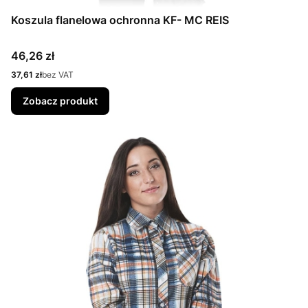
Koszula flanelowa ochronna KF- MC REIS
Cena
46,26 zł
Cena
37,61 zł
bez VAT
Zobacz produkt