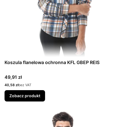
Koszula flanelowa ochronna KFL GBEP REIS
Cena
49,91 zł
Cena
40,58 zł
bez VAT
Zobacz produkt