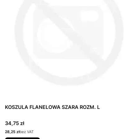
KOSZULA FLANELOWA SZARA ROZM. L
Cena
34,75 zł
Cena
28,25 zł
bez VAT