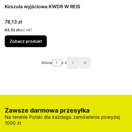
Koszula wyjściowa KWDR W REIS
Cena
78,13 zł
Cena
63,52 zł
bez VAT
Zobacz produkt
Strona
z 2
Przejdź do ostatniej st
Zawsze darmowa przesyłka
Na terenie Polski dla każdego zamówienia powyżej
1000 zł