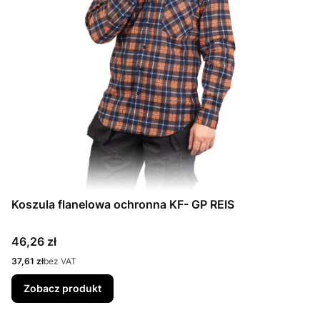
Koszula flanelowa ochronna KF- GP REIS
Cena
46,26 zł
Cena
37,61 zł
bez VAT
Zobacz produkt