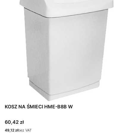
KOSZ NA ŚMIECI HME-B8B W
Cena
60,42 zł
Cena
49,12 zł
bez VAT