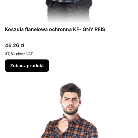
Koszula flanelowa ochronna KF- GNY REIS
Cena
46,26 zł
Cena
37,61 zł
bez VAT
Zobacz produkt