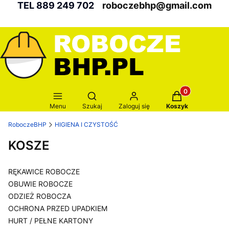
TEL 889 249 702
roboczebhp@gmail.com
Produkty w kosz
Otwórz wyszukiwarkę
Menu
Szukaj
Zaloguj się
Koszyk
RoboczeBHP
HIGIENA I CZYSTOŚĆ
KOSZE
RĘKAWICE ROBOCZE
OBUWIE ROBOCZE
ODZIEŻ ROBOCZA
OCHRONA PRZED UPADKIEM
HURT / PEŁNE KARTONY