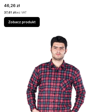
Cena
46,26 zł
Cena
37,61 zł
bez VAT
Zobacz produkt