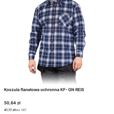
Koszula flanelowa ochronna KF- GN REIS
Cena
50,64 zł
Cena
41,17 zł
bez VAT