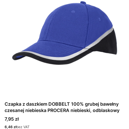
Czapka z daszkiem DOBBELT 100% grubej bawełny
czesanej niebieska PROCERA niebieski, odblaskowy
Cena
7,95 zł
Cena
6,46 zł
bez VAT