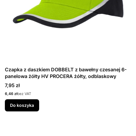
Czapka z daszkiem DOBBELT z bawełny czesanej 6-
panelowa żółty HV PROCERA żółty, odblaskowy
Cena
7,95 zł
Cena
6,46 zł
bez VAT
Do koszyka