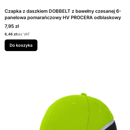
Czapka z daszkiem DOBBELT z bawełny czesanej 6-
panelowa pomarańczowy HV PROCERA odblaskowy
Cena
7,95 zł
Cena
6,46 zł
bez VAT
Do koszyka