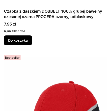
Czapka z daszkiem DOBBELT 100% grubej bawełny
czesanej czarna PROCERA czarny, odblaskowy
Cena
7,95 zł
Cena
6,46 zł
bez VAT
Do koszyka
Bestseller