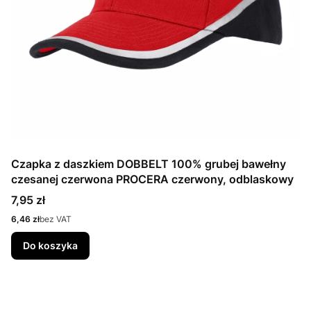
Czapka z daszkiem DOBBELT 100% grubej bawełny
czesanej czerwona PROCERA czerwony, odblaskowy
Cena
7,95 zł
Cena
6,46 zł
bez VAT
Do koszyka