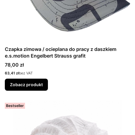
Czapka zimowa / ocieplana do pracy z daszkiem
e.s.motion Engelbert Strauss grafit
Cena
78,00 zł
Cena
63,41 zł
bez VAT
Zobacz produkt
Bestseller