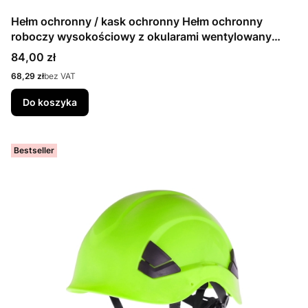
Hełm ochronny / kask ochronny Hełm ochronny
roboczy wysokościowy z okularami wentylowany
ALPINWORKER żółty CERVA
Cena
84,00 zł
Cena
68,29 zł
bez VAT
Do koszyka
Bestseller