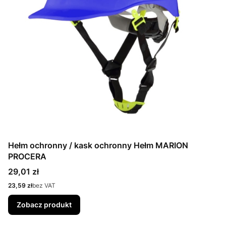
Hełm ochronny / kask ochronny Hełm MARION
PROCERA
Cena
29,01 zł
Cena
23,59 zł
bez VAT
Zobacz produkt