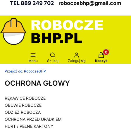
TEL 889 249 702
roboczebhp@gmail.com
Produkty w kosz
Otwórz wyszukiwarkę
Menu
Szukaj
Zaloguj się
Koszyk
Przejdź do:
RoboczeBHP
OCHRONA GŁOWY
RĘKAWICE ROBOCZE
OBUWIE ROBOCZE
ODZIEŻ ROBOCZA
OCHRONA PRZED UPADKIEM
HURT / PEŁNE KARTONY