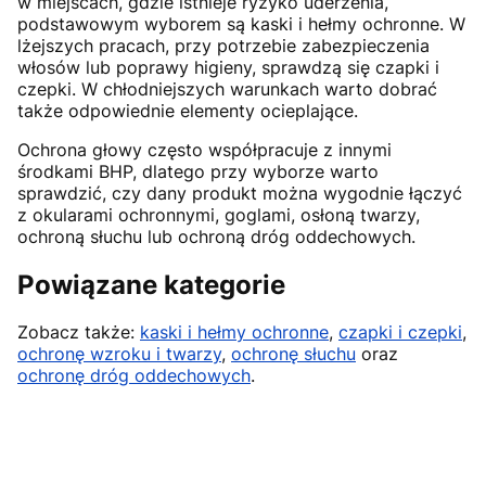
w miejscach, gdzie istnieje ryzyko uderzenia,
podstawowym wyborem są kaski i hełmy ochronne. W
lżejszych pracach, przy potrzebie zabezpieczenia
włosów lub poprawy higieny, sprawdzą się czapki i
czepki. W chłodniejszych warunkach warto dobrać
także odpowiednie elementy ocieplające.
Ochrona głowy często współpracuje z innymi
środkami BHP, dlatego przy wyborze warto
sprawdzić, czy dany produkt można wygodnie łączyć
z okularami ochronnymi, goglami, osłoną twarzy,
ochroną słuchu lub ochroną dróg oddechowych.
Powiązane kategorie
Zobacz także:
kaski i hełmy ochronne
,
czapki i czepki
,
ochronę wzroku i twarzy
,
ochronę słuchu
oraz
ochronę dróg oddechowych
.