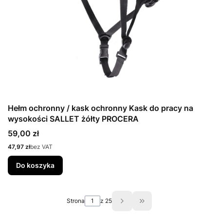
Hełm ochronny / kask ochronny Kask do pracy na
wysokości SALLET żółty PROCERA
Cena
59,00 zł
Cena
47,97 zł
bez VAT
Do koszyka
Strona
z 25
Przejdź do ostatniej s