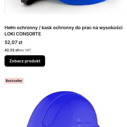
Hełm ochronny / kask ochronny do prac na wysokości
LOKI CONSORTE
Cena
52,07 zł
Cena
42,33 zł
bez VAT
Zobacz produkt
Bestseller