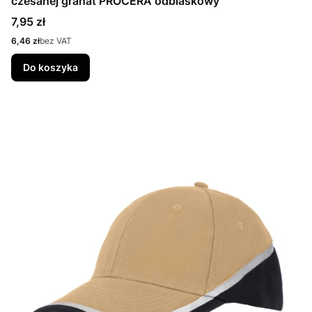
czesanej granat PROCERA odblaskowy
Cena
7,95 zł
Cena
6,46 zł
bez VAT
Do koszyka