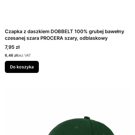
Czapka z daszkiem DOBBELT 100% grubej bawełny
czesanej szara PROCERA szary, odblaskowy
Cena
7,95 zł
Cena
6,46 zł
bez VAT
Do koszyka