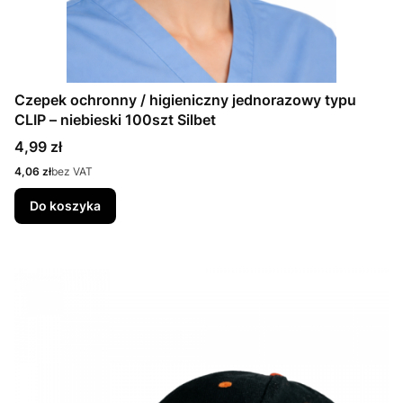
Czepek ochronny / higieniczny jednorazowy typu
CLIP – niebieski 100szt Silbet
Cena
4,99 zł
Cena
4,06 zł
bez VAT
Do koszyka