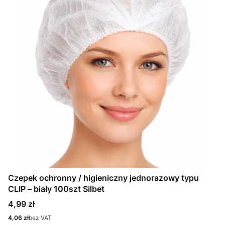
Czepek ochronny / higieniczny jednorazowy typu
CLIP – biały 100szt Silbet
Cena
4,99 zł
Cena
4,06 zł
bez VAT