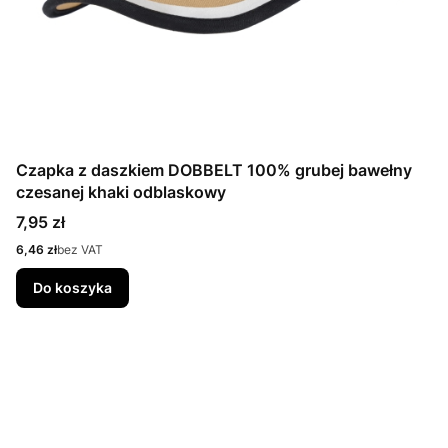
Czapka z daszkiem DOBBELT 100% grubej bawełny
czesanej khaki odblaskowy
Cena
7,95 zł
Cena
6,46 zł
bez VAT
Do koszyka