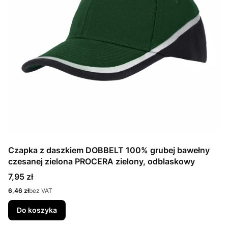
Czapka z daszkiem DOBBELT 100% grubej bawełny
czesanej zielona PROCERA zielony, odblaskowy
Cena
7,95 zł
Cena
6,46 zł
bez VAT
Do koszyka