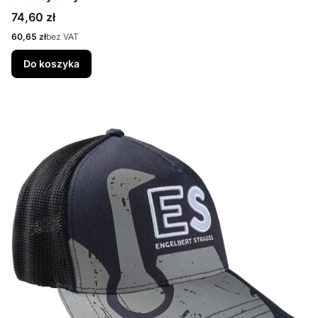
Cena
74,60 zł
Cena
60,65 zł
bez VAT
Do koszyka