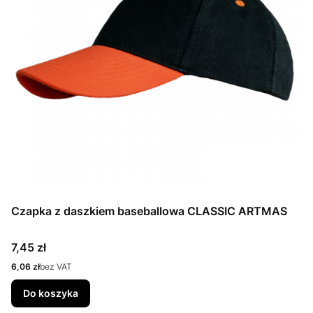
Czapka z daszkiem baseballowa CLASSIC ARTMAS
Cena
7,45 zł
Cena
6,06 zł
bez VAT
Do koszyka