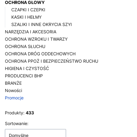
OCHRONA GŁOWY
CZAPKI I CZEPKI
KASKI I HEŁMY
SZALIKI I INNE OKRYCIA SZYI
NARZĘDZIA I AKCESORIA
OCHRONA WZROKU I TWARZY
OCHRONA SŁUCHU
OCHRONA DRÓG ODDECHOWYCH
OCHRONA PPOŻ I BEZPIECZEŃSTWO RUCHU
HIGIENA I CZYSTOŚĆ
PRODUCENCI BHP
BRANŻE
Nowości
Promocje
Koniec menu
Produkty:
433
Lista produktów
Sortowanie:
Domyślne