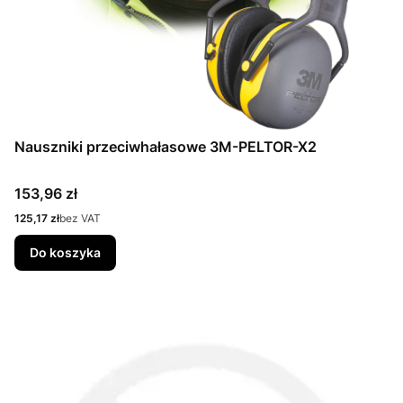
Nauszniki przeciwhałasowe 3M-PELTOR-X2
Cena
153,96 zł
Cena
125,17 zł
bez VAT
Do koszyka