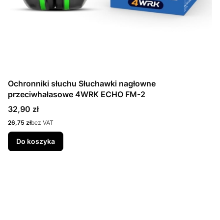
Ochronniki słuchu Słuchawki nagłowne
przeciwhałasowe 4WRK ECHO FM-2
Cena
32,90 zł
Cena
26,75 zł
bez VAT
Do koszyka