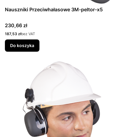
Nauszniki Przeciwhałasowe 3M-peltor-x5
Cena
230,66 zł
Cena
187,53 zł
bez VAT
Do koszyka