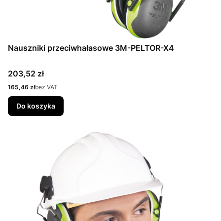
Nauszniki przeciwhałasowe 3M-PELTOR-X4
Cena
203,52 zł
Cena
165,46 zł
bez VAT
Do koszyka