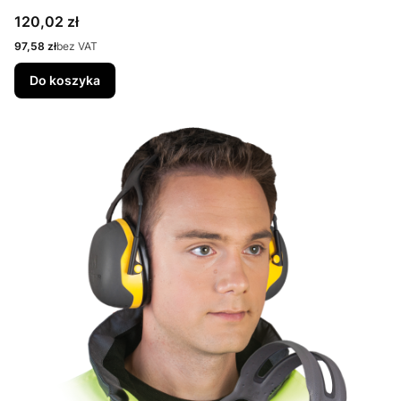
Cena
120,02 zł
Cena
97,58 zł
bez VAT
Do koszyka