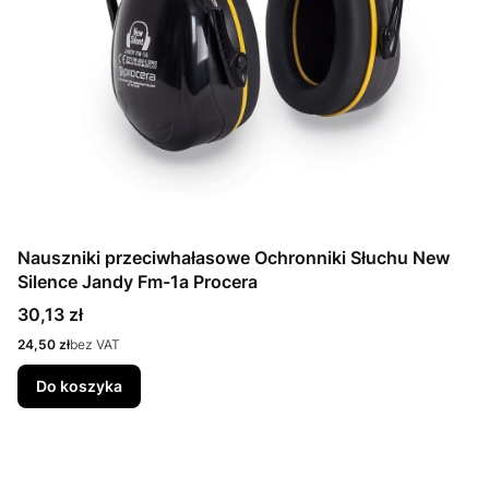
Nauszniki przeciwhałasowe Ochronniki Słuchu New
Silence Jandy Fm-1a Procera
Cena
30,13 zł
Cena
24,50 zł
bez VAT
Do koszyka