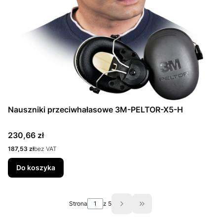
Nauszniki przeciwhałasowe 3M-PELTOR-X5-H
Cena
230,66 zł
Cena
187,53 zł
bez VAT
Do koszyka
Strona
z 5
Przejdź do ostatniej st