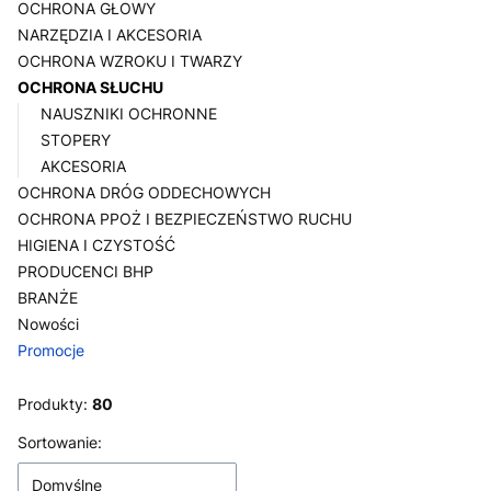
OCHRONA GŁOWY
NARZĘDZIA I AKCESORIA
OCHRONA WZROKU I TWARZY
OCHRONA SŁUCHU
NAUSZNIKI OCHRONNE
STOPERY
AKCESORIA
OCHRONA DRÓG ODDECHOWYCH
OCHRONA PPOŻ I BEZPIECZEŃSTWO RUCHU
HIGIENA I CZYSTOŚĆ
PRODUCENCI BHP
BRANŻE
Nowości
Promocje
Koniec menu
Produkty:
80
Lista produktów
Sortowanie:
Domyślne