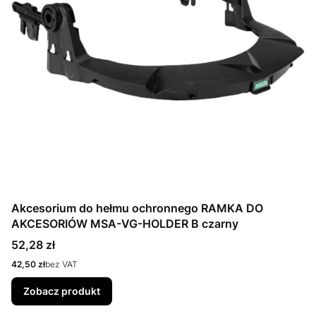
Akcesorium do hełmu ochronnego RAMKA DO
AKCESORIÓW MSA-VG-HOLDER B czarny
Cena
52,28 zł
Cena
42,50 zł
bez VAT
Zobacz produkt