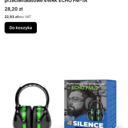
przeciwhałasowe 4WRK ECHO FM-1A
Cena
28,20 zł
Cena
22,93 zł
bez VAT
Do koszyka