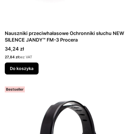
Nauszniki przeciwhałasowe Ochronniki słuchu NEW
SILENCE JANDY™ FM-3 Procera
Cena
34,24 zł
Cena
27,84 zł
bez VAT
Do koszyka
Bestseller