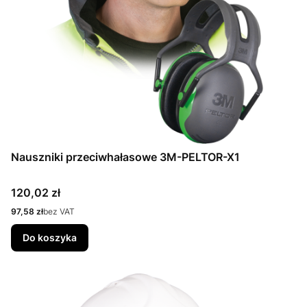
Nauszniki przeciwhałasowe 3M-PELTOR-X1
Cena
120,02 zł
Cena
97,58 zł
bez VAT
Do koszyka