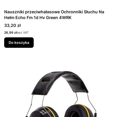
Nauszniki przeciwhałasowe Ochronniki Słuchu Na
Hełm Echo Fm 1d Hv Green 4WRK
Cena
33,20 zł
Cena
26,99 zł
bez VAT
Do koszyka