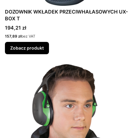
DOZOWNIK WKŁADEK PRZECIWHAŁASOWYCH UX-
BOX T
Cena
194,21 zł
Cena
157,89 zł
bez VAT
Zobacz produkt