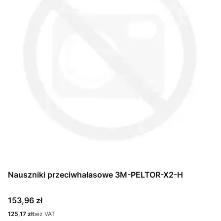
Nauszniki przeciwhałasowe 3M-PELTOR-X2-H
Cena
153,96 zł
Cena
125,17 zł
bez VAT