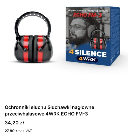
Ochronniki słuchu Słuchawki nagłowne
przeciwhałasowe 4WRK ECHO FM-3
Cena
34,20 zł
Cena
27,80 zł
bez VAT