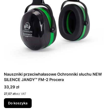
Nauszniki przeciwhałasowe Ochronniki słuchu NEW
SILENCE JANDY™ FM-2 Procera
Cena
33,29 zł
Cena
27,07 zł
bez VAT
Do koszyka