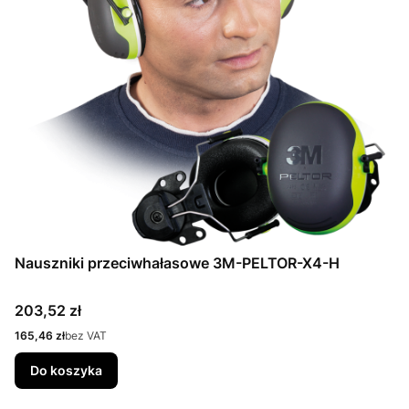
Nauszniki przeciwhałasowe 3M-PELTOR-X4-H
Cena
203,52 zł
Cena
165,46 zł
bez VAT
Do koszyka