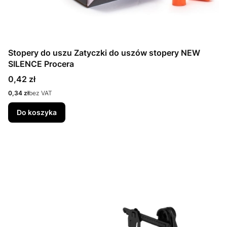
Stopery do uszu Zatyczki do uszów stopery NEW
SILENCE Procera
Cena
0,42 zł
Cena
0,34 zł
bez VAT
Do koszyka