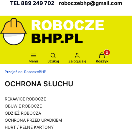
TEL 889 249 702
roboczebhp@gmail.com
Produkty w kosz
Otwórz wyszukiwarkę
Menu
Szukaj
Zaloguj się
Koszyk
Przejdź do:
RoboczeBHP
OCHRONA SŁUCHU
RĘKAWICE ROBOCZE
OBUWIE ROBOCZE
ODZIEŻ ROBOCZA
OCHRONA PRZED UPADKIEM
HURT / PEŁNE KARTONY