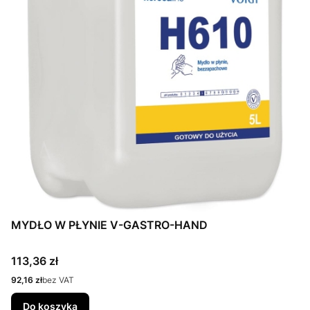
MYDŁO W PŁYNIE V-GASTRO-HAND
Cena
113,36 zł
Cena
92,16 zł
bez VAT
Do koszyka