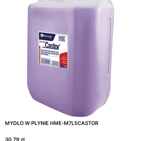
MYDŁO W PŁYNIE HME-M7L5CASTOR
Cena
30,79 zł