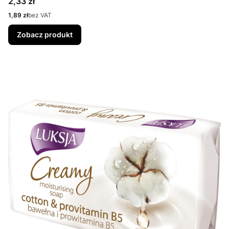
Cena
2,33 zł
Cena
1,89 zł
bez VAT
Zobacz produkt