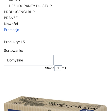
DEZODORANTY DO STÓP
PRODUCENCI BHP
BRANŻE
Nowości
Promocje
Koniec menu
Produkty:
15
Lista produktów
Sortowanie:
Domyślne
Strona
z 1