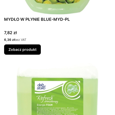
MYDŁO W PŁYNIE BLUE-MYD-PL
Cena
7,82 zł
Cena
6,36 zł
bez VAT
Zobacz produkt