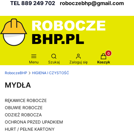
TEL 889 249 702
roboczebhp@gmail.com
Produkty w kosz
Otwórz wyszukiwarkę
Menu
Szukaj
Zaloguj się
Koszyk
RoboczeBHP
HIGIENA I CZYSTOŚĆ
MYDŁA
RĘKAWICE ROBOCZE
OBUWIE ROBOCZE
ODZIEŻ ROBOCZA
OCHRONA PRZED UPADKIEM
HURT / PEŁNE KARTONY