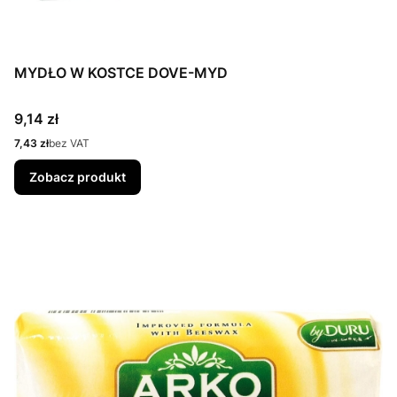
MYDŁO W KOSTCE DOVE-MYD
Cena
9,14 zł
Cena
7,43 zł
bez VAT
Zobacz produkt