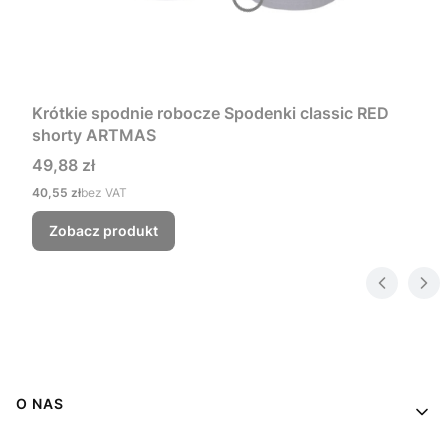
Krótkie spodnie robocze Spodenki classic RED
shorty ARTMAS
Cena
49,88 zł
Cena
40,55 zł
bez VAT
Zobacz produkt
Linki w stopce
O NAS