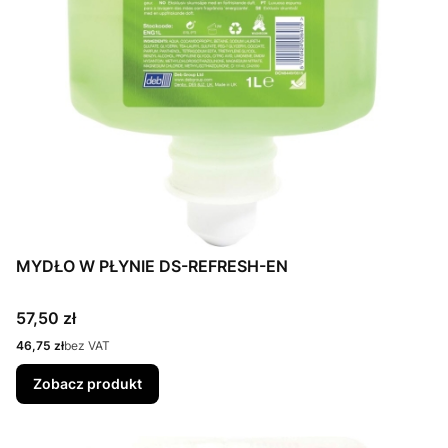
MYDŁO W PŁYNIE DS-REFRESH-EN
Cena
57,50 zł
Cena
46,75 zł
bez VAT
Zobacz produkt