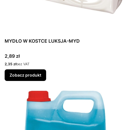
MYDŁO W KOSTCE LUKSJA-MYD
Cena
2,89 zł
Cena
2,35 zł
bez VAT
Zobacz produkt