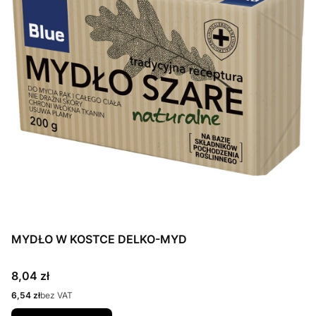
MYDŁO W KOSTCE DELKO-MYD
Cena
8,04 zł
Cena
6,54 zł
bez VAT