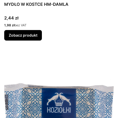
MYDŁO W KOSTCE HM-DAMLA
Cena
2,44 zł
Cena
1,98 zł
bez VAT
Zobacz produkt