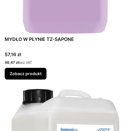
MYDŁO W PŁYNIE TZ-SAPONE
Cena
57,16 zł
Cena
46,47 zł
bez VAT
Zobacz produkt