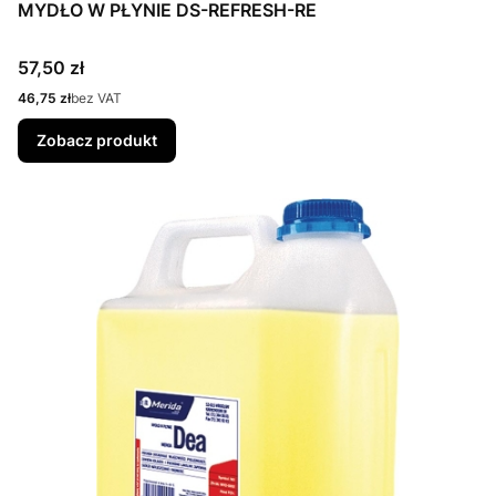
MYDŁO W PŁYNIE DS-REFRESH-RE
Cena
57,50 zł
Cena
46,75 zł
bez VAT
Zobacz produkt