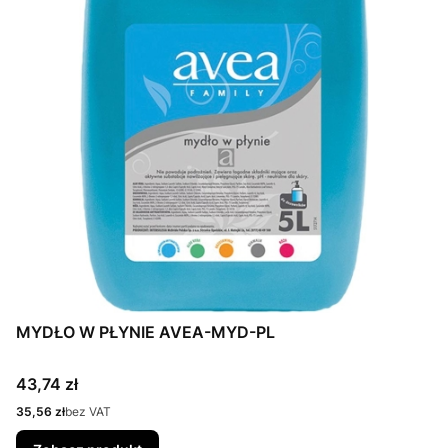
MYDŁO W PŁYNIE AVEA-MYD-PL
Cena
43,74 zł
Cena
35,56 zł
bez VAT