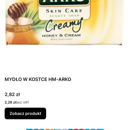
MYDŁO W KOSTCE HM-ARKO
Cena
2,82 zł
Cena
2,29 zł
bez VAT
Zobacz produkt