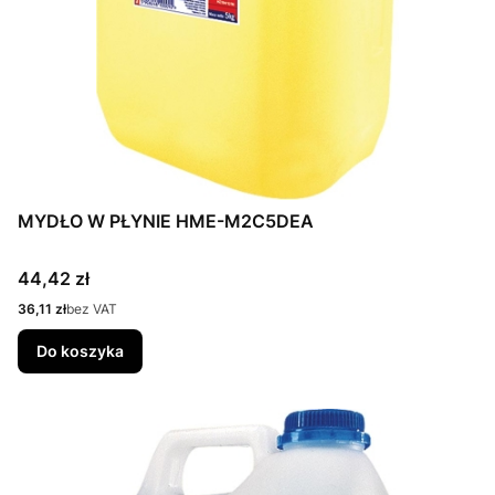
MYDŁO W PŁYNIE HME-M2C5DEA
Cena
44,42 zł
Cena
36,11 zł
bez VAT
Do koszyka