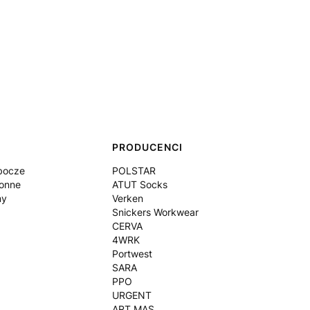
PRODUCENCI
bocze
POLSTAR
onne
ATUT Socks
my
Verken
Snickers Workwear
CERVA
4WRK
Portwest
SARA
PPO
URGENT
ART.MAS