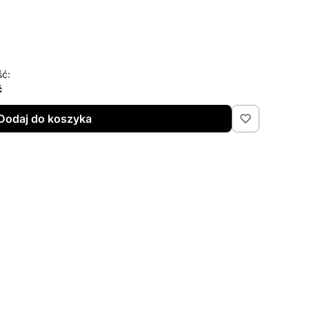
ść:
ć
Dodaj do koszyka