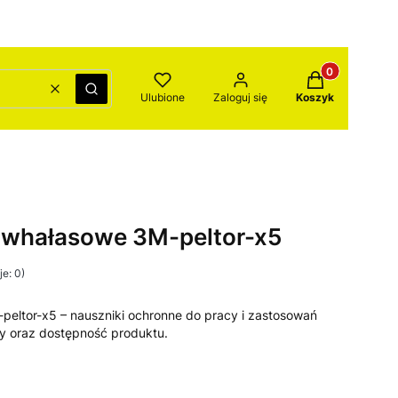
Produkty w kos
Wyczyść
Szukaj
Ulubione
Zaloguj się
Koszyk
iwhałasowe 3M-peltor-x5
e: 0)
peltor-x5 – nauszniki ochronne do pracy i zastosowań
y oraz dostępność produktu.