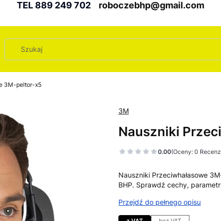
TEL 889 249 702
roboczebhp@gmail.com
e 3M-peltor-x5
3M
Nauszniki Przec
0.00
(Oceny: 0 Recenzj
Nauszniki Przeciwhałasowe 3M-
BHP. Sprawdź cechy, parametr
Przejdź do pełnego opisu
z VAT
bez VAT