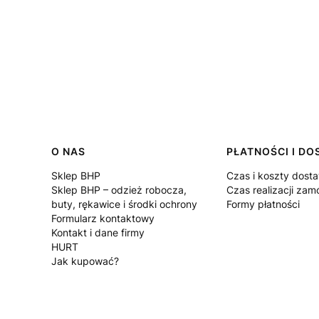
Linki w stopce
O NAS
PŁATNOŚCI I D
Sklep BHP
Czas i koszty dost
Sklep BHP – odzież robocza,
Czas realizacji zam
buty, rękawice i środki ochrony
Formy płatności
Formularz kontaktowy
Kontakt i dane firmy
HURT
Jak kupować?