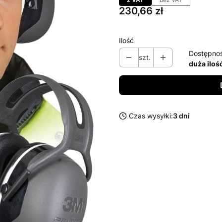
Cena
230,66 zł
Ilość
Dostępno
szt.
duża iloś
Czas wysyłki:
3 dni