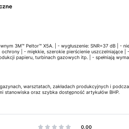
iczne
ownym 3M™ Peltor™ X5A. | - wygłuszenie: SNR=37 dB | - n
chrony | - miękkie, szerokie pierścienie uszczelniające | 
odukcji papieru, turbinach gazowych itp. | - spełniają wy
gazynach, warsztatach, zakładach produkcyjnych i podczas 
i stanowiska oraz szybka dostępność artykułów BHP.
0.00