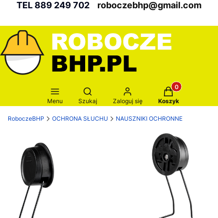
TEL 889 249 702
roboczebhp@gmail.com
Produkty w kosz
Otwórz wyszukiwarkę
Menu
Szukaj
Zaloguj się
Koszyk
RoboczeBHP
OCHRONA SŁUCHU
NAUSZNIKI OCHRONNE