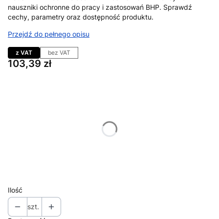
nauszniki ochronne do pracy i zastosowań BHP. Sprawdź
cechy, parametry oraz dostępność produktu.
Przejdź do pełnego opisu
z VAT
bez VAT
Cena
103,39 zł
Wybierz wariant produktu:
Poszczególne warianty mogą różnić się ceną
*
Rozmiar
uniwersalny
*
Kolor
Pokaż wszystkie kolory
Ilość
szt.