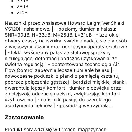
33dB
28dB
21dB
Nauszniki przeciwhałasowe Howard Leight VeriShield
VS120H nahełmowe. | - poziomy tłumienia hałasu:
SNR=30dB, H=33dB, M=28dB, L=21dB | - szerokie
otwory czaszy nausznika, świetnie nadają się dla osób
z większymi uszami oraz noszącymi aparaty słuchowe
| - lekki, wyściełany pałąk ze stalowej sprężyny
nieulegającej deformacji podczas użytkowania, ze
świetną regulacją | - opatentowana technologia Air
Flow Control zapewnia lepsze tłumienie hałasu | -
nowoczesne poduszki z pianki z pamięcią kształtu,
poprzez połączenie gęstszej i bardziej miękkiej pianki,
gwarantują lepszy komfort i tłumienie dźwięku oraz
zmniejszają odczucie nacisku, zwiększając komfort
użytkowania | - nauszniki pasują do szerokiego
asortymentu hełmów | - posiadają wytrzymałą...
Zastosowanie
Produkt sprawdzi się w firmach, magazynach,