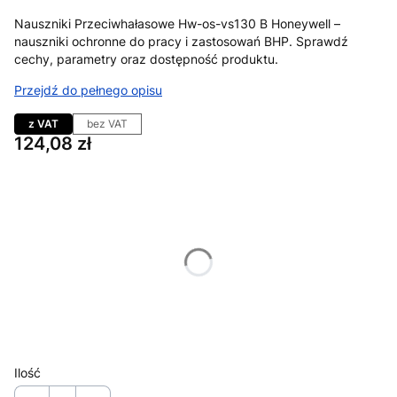
Nauszniki Przeciwhałasowe Hw-os-vs130 B Honeywell –
nauszniki ochronne do pracy i zastosowań BHP. Sprawdź
cechy, parametry oraz dostępność produktu.
Przejdź do pełnego opisu
z VAT
bez VAT
Cena
124,08 zł
Wybierz wariant produktu:
Poszczególne warianty mogą różnić się ceną
*
Rozmiar
uniwersalny
*
Kolor
Pokaż wszystkie kolory
Ilość