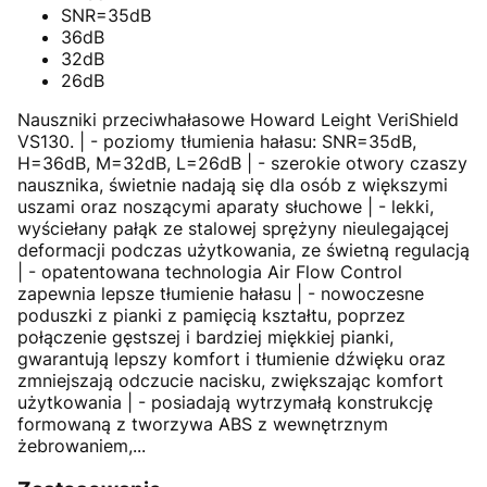
SNR=35dB
36dB
32dB
26dB
Nauszniki przeciwhałasowe Howard Leight VeriShield
VS130. | - poziomy tłumienia hałasu: SNR=35dB,
H=36dB, M=32dB, L=26dB | - szerokie otwory czaszy
nausznika, świetnie nadają się dla osób z większymi
uszami oraz noszącymi aparaty słuchowe | - lekki,
wyściełany pałąk ze stalowej sprężyny nieulegającej
deformacji podczas użytkowania, ze świetną regulacją
| - opatentowana technologia Air Flow Control
zapewnia lepsze tłumienie hałasu | - nowoczesne
poduszki z pianki z pamięcią kształtu, poprzez
połączenie gęstszej i bardziej miękkiej pianki,
gwarantują lepszy komfort i tłumienie dźwięku oraz
zmniejszają odczucie nacisku, zwiększając komfort
użytkowania | - posiadają wytrzymałą konstrukcję
formowaną z tworzywa ABS z wewnętrznym
żebrowaniem,...