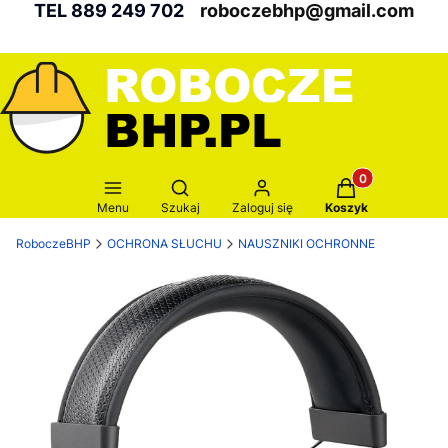
TEL 889 249 702
roboczebhp@gmail.com
Produkty w kosz
Otwórz wyszukiwarkę
Menu
Szukaj
Zaloguj się
Koszyk
RoboczeBHP
OCHRONA SŁUCHU
NAUSZNIKI OCHRONNE