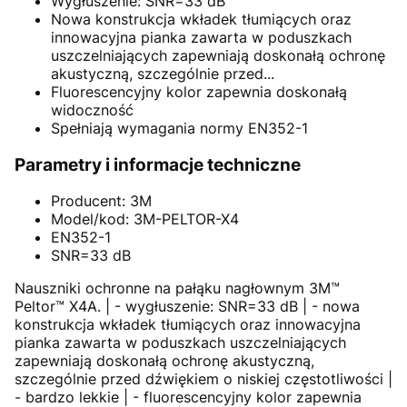
Wygłuszenie: SNR=33 dB
Nowa konstrukcja wkładek tłumiących oraz
innowacyjna pianka zawarta w poduszkach
uszczelniających zapewniają doskonałą ochronę
akustyczną, szczególnie przed...
Fluorescencyjny kolor zapewnia doskonałą
widoczność
Spełniają wymagania normy EN352-1
Parametry i informacje techniczne
Producent: 3M
Model/kod: 3M-PELTOR-X4
EN352-1
SNR=33 dB
Nauszniki ochronne na pałąku nagłownym 3M™
Peltor™ X4A. | - wygłuszenie: SNR=33 dB | - nowa
konstrukcja wkładek tłumiących oraz innowacyjna
pianka zawarta w poduszkach uszczelniających
zapewniają doskonałą ochronę akustyczną,
szczególnie przed dźwiękiem o niskiej częstotliwości |
- bardzo lekkie | - fluorescencyjny kolor zapewnia