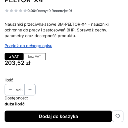
0.00
(Oceny: 0 Recenzje: 0)
Nauszniki przeciwhałasowe 3M-PELTOR-X4 – nauszniki
ochronne do pracy i zastosowań BHP. Sprawdź cechy,
parametry oraz dostępność produktu.
Przejdź do pełnego opisu
z VAT
bez VAT
Cena
203,52 zł
Ilość
szt.
Dostępność:
duża ilość
Dodaj do koszyka