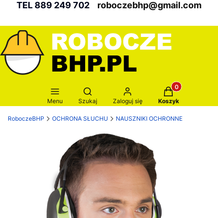
TEL 889 249 702
roboczebhp@gmail.com
Produkty w kosz
Otwórz wyszukiwarkę
Menu
Szukaj
Zaloguj się
Koszyk
RoboczeBHP
OCHRONA SŁUCHU
NAUSZNIKI OCHRONNE