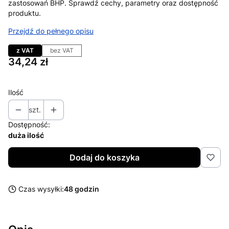
zastosowań BHP. Sprawdź cechy, parametry oraz dostępność
produktu.
Przejdź do pełnego opisu
z VAT
bez VAT
Cena
34,24 zł
Ilość
szt.
Dostępność:
duża ilość
Dodaj do koszyka
Czas wysyłki:
48 godzin