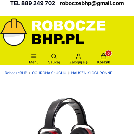
TEL 889 249 702
roboczebhp@gmail.com
Produkty w kosz
Otwórz wyszukiwarkę
Menu
Szukaj
Zaloguj się
Koszyk
RoboczeBHP
OCHRONA SŁUCHU
NAUSZNIKI OCHRONNE