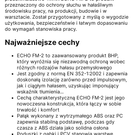
przeznaczony do ochrony słuchu w hałaśliwym
środowisku pracy, na produkcji, budowie i w
warsztacie. Został przygotowany z myślą o wygodzie
użytkowania, bezpieczeństwie i łatwym dopasowaniu
do wymagań stanowiska pracy.
Najważniejsze cechy
ECHO FM-2 to zaawansowany produkt BHP,
który wyróżnia się niezawodną ochroną wobec
różnych rodzajów hałasu przemysłowego
Jest zgodny z normą EN 352-1:2002 i zapewnia
doskonałą izolację zarówno przed impulsowym,
jak i ciągłym hałasem, uzyskując imponujący
wskaźnik tłumienia...
Cechą charakterystyczną ECHO FM-2 jest jego
nowoczesna konstrukcja, która łączy w sobie
trwałość i komfort
Pałąk wykonany z wytrzymałego ABS oraz PC
zapewnia stabilną podstawę, podczas gdy
czasza z ABS działa jako solidna osłona
Poduszki z gąbki i PCV stanowią warstwę