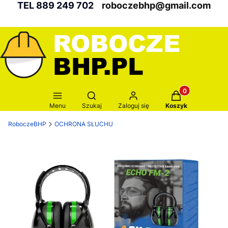
TEL 889 249 702
roboczebhp@gmail.com
Produkty w kosz
Otwórz wyszukiwarkę
Menu
Szukaj
Zaloguj się
Koszyk
RoboczeBHP
OCHRONA SŁUCHU