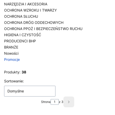
NARZĘDZIA I AKCESORIA
OCHRONA WZROKU I TWARZY
OCHRONA SŁUCHU
OCHRONA DRÓG ODDECHOWYCH
OCHRONA PPOŻ I BEZPIECZEŃSTWO RUCHU
HIGIENA I CZYSTOŚĆ
PRODUCENCI BHP
BRANŻE
Nowości
Promocje
Koniec menu
Produkty:
38
Lista produktów
Sortowanie:
Domyślne
Strona
z 3
Następne produkty