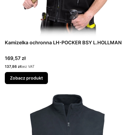
Kamizelka ochronna LH-POCKER BSY L.HOLLMAN
Cena
169,57 zł
Cena
137,86 zł
bez VAT
Zobacz produkt