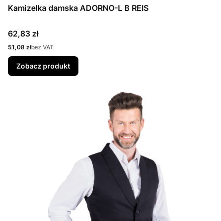
Kamizelka damska ADORNO-L B REIS
Cena
62,83 zł
Cena
51,08 zł
bez VAT
Zobacz produkt