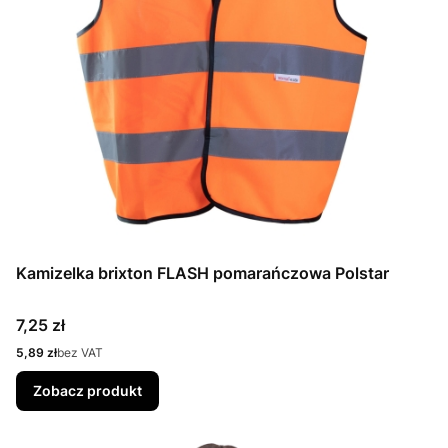
Kamizelka brixton FLASH pomarańczowa Polstar
Cena
7,25 zł
Cena
5,89 zł
bez VAT
Zobacz produkt