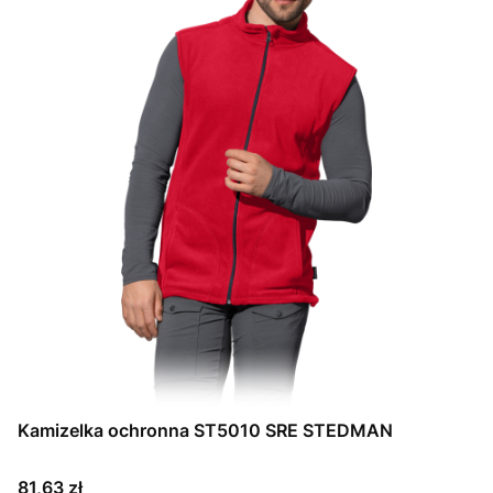
Kamizelka ochronna ST5010 SRE STEDMAN
Cena
81,63 zł