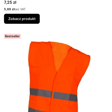
Cena
7,25 zł
Cena
5,89 zł
bez VAT
Zobacz produkt
Bestseller