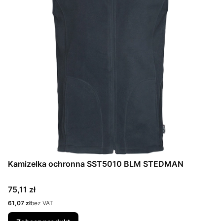
Kamizelka ochronna SST5010 BLM STEDMAN
Cena
75,11 zł
Cena
61,07 zł
bez VAT