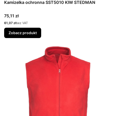
Kamizelka ochronna SST5010 KIW STEDMAN
Cena
75,11 zł
Cena
61,07 zł
bez VAT
Zobacz produkt