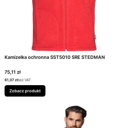
Kamizelka ochronna SST5010 SRE STEDMAN
Cena
75,11 zł
Cena
61,07 zł
bez VAT
Zobacz produkt