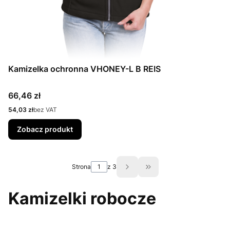
Kamizelka ochronna VHONEY-L B REIS
Cena
66,46 zł
Cena
54,03 zł
bez VAT
Zobacz produkt
Strona
z 3
Przejdź do ostatniej st
Kamizelki robocze