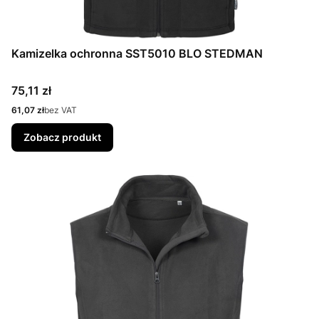
Kamizelka ochronna SST5010 BLO STEDMAN
Cena
75,11 zł
Cena
61,07 zł
bez VAT
Zobacz produkt