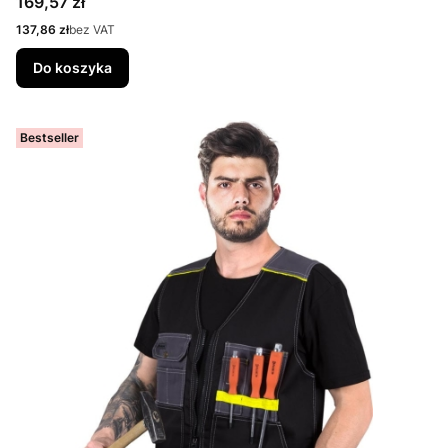
Cena
169,57 zł
Cena
137,86 zł
bez VAT
Do koszyka
Bestseller