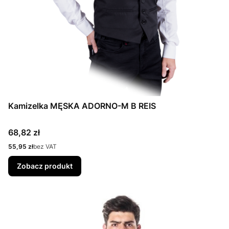
Kamizelka MĘSKA ADORNO-M B REIS
Cena
68,82 zł
Cena
55,95 zł
bez VAT
Zobacz produkt