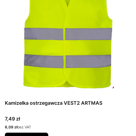
Kamizelka ostrzegawcza VEST2 ARTMAS
Cena
7,49 zł
Cena
6,09 zł
bez VAT