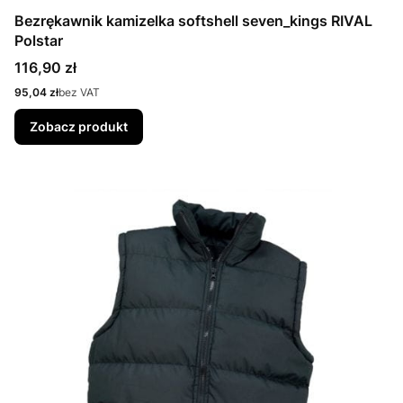
Bezrękawnik kamizelka softshell seven_kings RIVAL
Polstar
Cena
116,90 zł
Cena
95,04 zł
bez VAT
Zobacz produkt