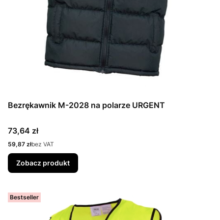
Bezrękawnik M-2028 na polarze URGENT
Cena
73,64 zł
Cena
59,87 zł
bez VAT
Zobacz produkt
Bestseller