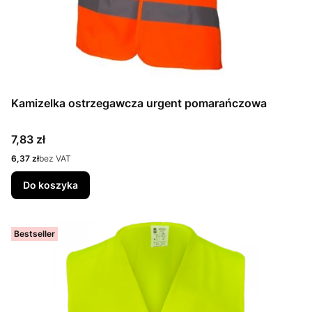
Kamizelka ostrzegawcza urgent pomarańczowa
Cena
7,83 zł
Cena
6,37 zł
bez VAT
Do koszyka
Bestseller