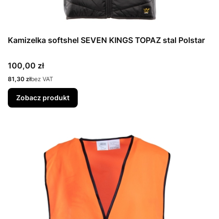
Kamizelka softshel SEVEN KINGS TOPAZ stal Polstar
Cena
100,00 zł
Cena
81,30 zł
bez VAT
Zobacz produkt