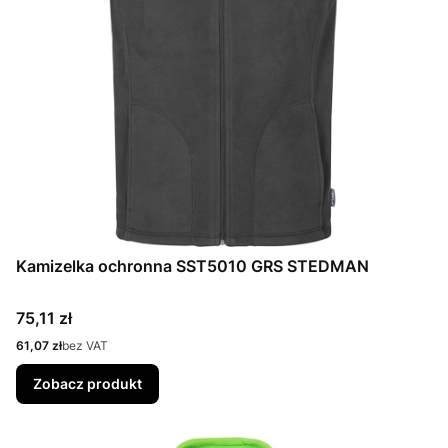
Kamizelka ochronna SST5010 GRS STEDMAN
Cena
75,11 zł
Cena
61,07 zł
bez VAT
Zobacz produkt