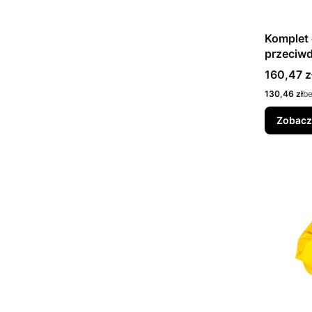
Komplet
przeciw
Cena
160,47 z
Cena
130,46 zł
b
Zobacz