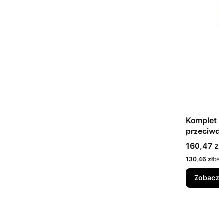
Komplet
przeciw
Cena
160,47 z
Cena
130,46 zł
b
Zobacz