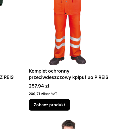
Komplet ochronny
Z REIS
przeciwdeszczowy kplpufluo P REIS
Cena
257,94 zł
Cena
209,71 zł
bez VAT
Zobacz produkt