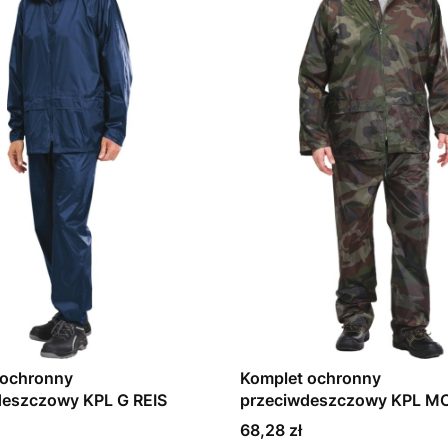
 ochronny
Komplet ochronny
deszczowy KPL G REIS
przeciwdeszczowy KPL MO
Cena
68,28 zł