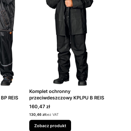
Komplet ochronny
 BP REIS
przeciwdeszczowy KPLPU B REIS
Cena
160,47 zł
Cena
130,46 zł
bez VAT
Zobacz produkt