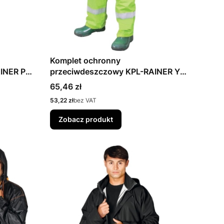
Komplet ochronny
INER P
przeciwdeszczowy KPL-RAINER Y
REIS
Cena
65,46 zł
Cena
53,22 zł
bez VAT
Zobacz produkt