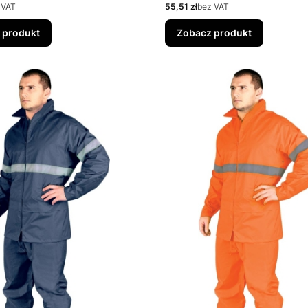
Cena
 VAT
55,51 zł
bez VAT
 produkt
Zobacz produkt