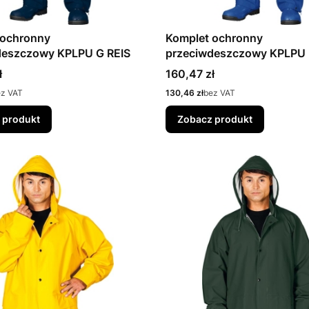
 ochronny
Komplet ochronny
deszczowy KPLPU G REIS
przeciwdeszczowy KPLPU 
Cena
ł
160,47 zł
Cena
ez VAT
130,46 zł
bez VAT
 produkt
Zobacz produkt