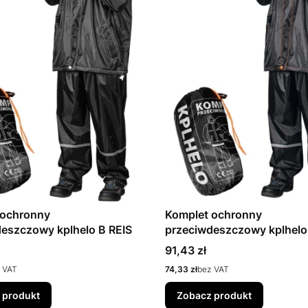
 ochronny
Komplet ochronny
eszczowy kplhelo B REIS
przeciwdeszczowy kplhelo
Cena
91,43 zł
Cena
 VAT
74,33 zł
bez VAT
 produkt
Zobacz produkt