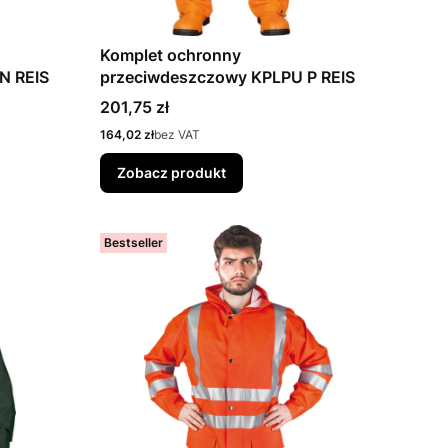
Komplet ochronny
N REIS
przeciwdeszczowy KPLPU P REIS
Cena
201,75 zł
Cena
164,02 zł
bez VAT
Zobacz produkt
Bestseller