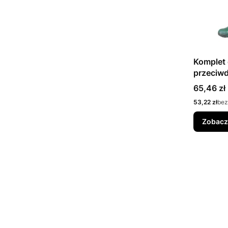
Komplet
przeciw
REIS
Cena
65,46 zł
Cena
53,22 zł
bez
Zobacz