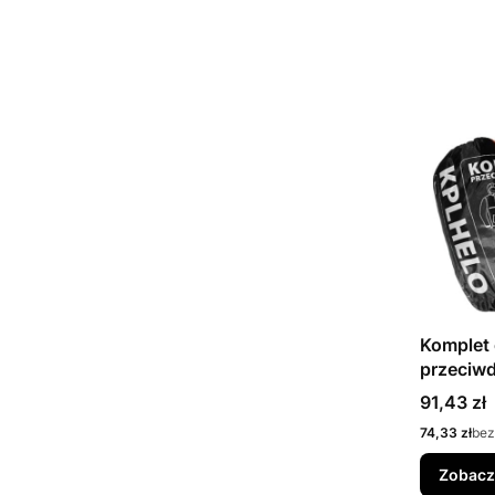
Komplet
przeciwd
Cena
91,43 zł
Cena
74,33 zł
bez
Zobacz