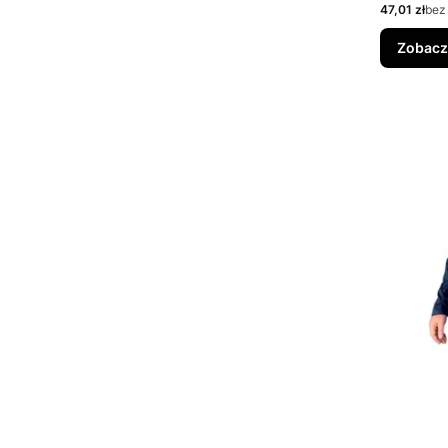
Cena
47,01 zł
bez
Zobacz