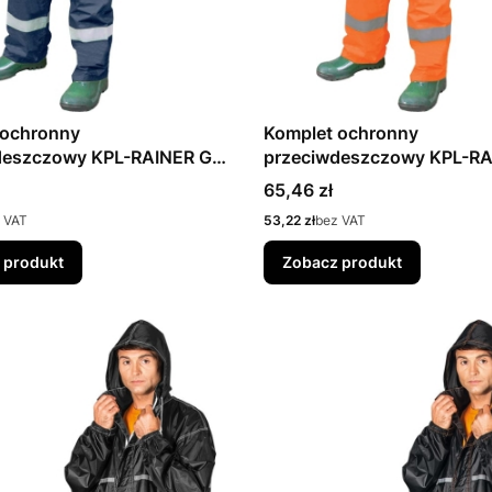
 ochronny
Komplet ochronny
deszczowy KPL-RAINER G
przeciwdeszczowy KPL-RA
REIS
Cena
65,46 zł
Cena
 VAT
53,22 zł
bez VAT
 produkt
Zobacz produkt