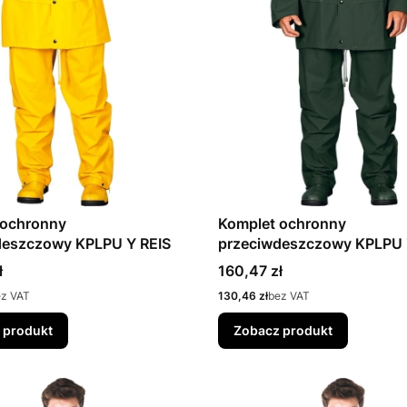
 ochronny
Komplet ochronny
deszczowy KPLPU Y REIS
przeciwdeszczowy KPLPU 
Cena
ł
160,47 zł
Cena
ez VAT
130,46 zł
bez VAT
 produkt
Zobacz produkt