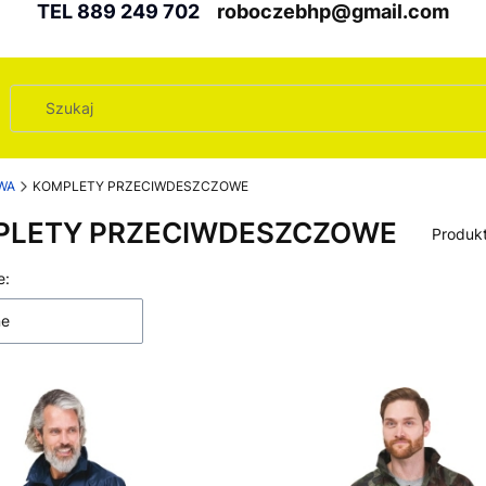
TEL 889 249 702
roboczebhp@gmail.com
WA
KOMPLETY PRZECIWDESZCZOWE
PLETY PRZECIWDESZCZOWE
Produk
 produktów
e:
ne