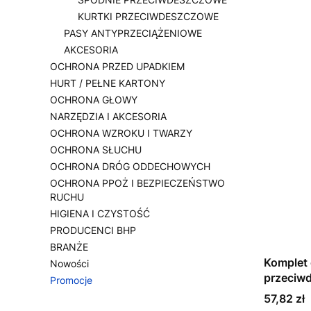
KURTKI PRZECIWDESZCZOWE
PASY ANTYPRZECIĄŻENIOWE
AKCESORIA
OCHRONA PRZED UPADKIEM
HURT / PEŁNE KARTONY
OCHRONA GŁOWY
NARZĘDZIA I AKCESORIA
OCHRONA WZROKU I TWARZY
OCHRONA SŁUCHU
OCHRONA DRÓG ODDECHOWYCH
OCHRONA PPOŻ I BEZPIECZEŃSTWO
RUCHU
HIGIENA I CZYSTOŚĆ
PRODUCENCI BHP
BRANŻE
Komplet
Nowości
przeciw
Promocje
Koniec menu
Cena
57,82 zł