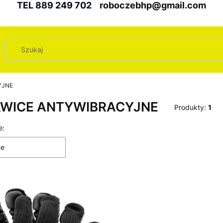
TEL 889 249 702
roboczebhp@gmail.com
YJNE
WICE ANTYWIBRACYJNE
Produkty:
1
 produktów
e:
ne