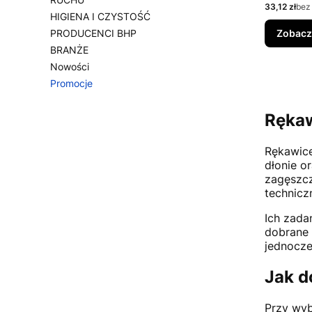
Cena
33,12 zł
bez
HIGIENA I CZYSTOŚĆ
PRODUCENCI BHP
Zobacz
BRANŻE
Nowości
Promocje
Koniec menu
Rękaw
Rękawice
dłonie or
zagęszcz
technicz
Ich zada
dobrane 
jednocze
Jak d
Przy wyb