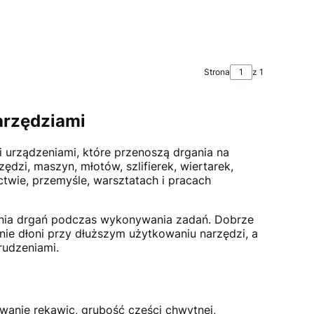
Strona
z 1
arzędziami
 urządzeniami, które przenoszą drgania na
zędzi, maszyn, młotów, szlifierek, wiertarek,
wie, przemyśle, warsztatach i pracach
ania drgań podczas wykonywania zadań. Dobrze
e dłoni przy dłuższym użytkowaniu narzędzi, a
rudzeniami.
wanie rękawic, grubość części chwytnej,