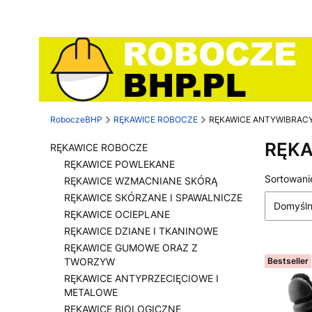
RoboczeBHP
RĘKAWICE ROBOCZE
RĘKAWICE ANTYWIBRAC
RĘKA
RĘKAWICE ROBOCZE
RĘKAWICE POWLEKANE
Lista
Sortowani
RĘKAWICE WZMACNIANE SKÓRĄ
RĘKAWICE SKÓRZANE I SPAWALNICZE
Domyśl
RĘKAWICE OCIEPLANE
RĘKAWICE DZIANE I TKANINOWE
RĘKAWICE GUMOWE ORAZ Z
TWORZYW
Bestseller
RĘKAWICE ANTYPRZECIĘCIOWE I
METALOWE
RĘKAWICE BIOLOGICZNE