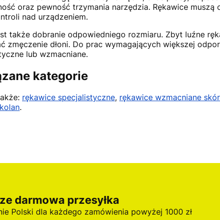
ność oraz pewność trzymania narzędzia. Rękawice muszą 
ontroli nad urządzeniem.
st także dobranie odpowiedniego rozmiaru. Zbyt luźne ręk
ć zmęczenie dłoni. Do prac wymagających większej odpo
styczne lub wzmacniane.
zane kategorie
także:
rękawice specjalistyczne
,
rękawice wzmacniane skó
kolan
.
ze darmowa przesyłka
nie Polski dla każdego zamówienia powyżej 1000 zł