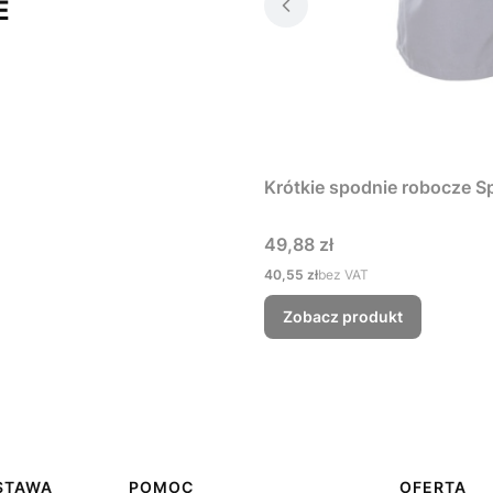
E
Krótkie spodnie robocze 
Cena
49,88 zł
Cena
40,55 zł
bez VAT
Zobacz produkt
OSTAWA
POMOC
OFERTA