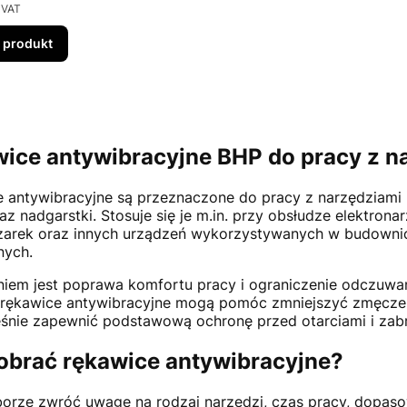
 VAT
 produkt
ice antywibracyjne BHP do pracy z n
 antywibracyjne są przeznaczone do pracy z narzędziami i
az nadgarstki. Stosuje się je m.in. przy obsłudze elektronar
arek oraz innych urządzeń wykorzystywanych w budownict
nych.
niem jest poprawa komfortu pracy i ograniczenie odczuw
rękawice antywibracyjne mogą pomóc zmniejszyć zmęczeni
śnie zapewnić podstawową ochronę przed otarciami i zab
obrać rękawice antywibracyjne?
orze zwróć uwagę na rodzaj narzędzi, czas pracy, dopaso