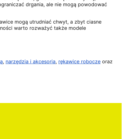
ograniczać drgania, ale nie mogą powodować
awice mogą utrudniać chwyt, a zbyt ciasne
rności warto rozważyć także modele
rą
,
narzędzia i akcesoria
,
rękawice robocze
oraz