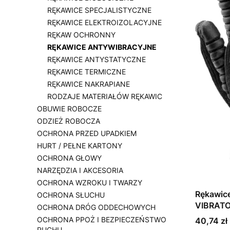
RĘKAWICE SPECJALISTYCZNE
RĘKAWICE ELEKTROIZOLACYJNE
RĘKAW OCHRONNY
RĘKAWICE ANTYWIBRACYJNE
RĘKAWICE ANTYSTATYCZNE
RĘKAWICE TERMICZNE
RĘKAWICE NAKRAPIANE
RODZAJE MATERIAŁÓW RĘKAWIC
OBUWIE ROBOCZE
ODZIEŻ ROBOCZA
OCHRONA PRZED UPADKIEM
HURT / PEŁNE KARTONY
OCHRONA GŁOWY
NARZĘDZIA I AKCESORIA
OCHRONA WZROKU I TWARZY
Rękawice
OCHRONA SŁUCHU
VIBRATO
OCHRONA DRÓG ODDECHOWYCH
OCHRONA PPOŻ I BEZPIECZEŃSTWO
Cena
40,74 zł
RUCHU