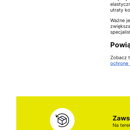
elastycz
utraty k
Ważne je
zwiększa
specjali
Powią
Zobacz 
ochronę 
Zaws
Na tere