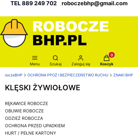
TEL 889 249 702
roboczebhp@gmail.com
Produkty w kosz
Otwórz wyszukiwarkę
Menu
Szukaj
Zaloguj się
Koszyk
RoboczeBHP
OCHRONA PPOŻ I BEZPIECZEŃSTWO RUCHU
ZNAKI BHP
KLĘSKI ŻYWIOŁOWE
RĘKAWICE ROBOCZE
OBUWIE ROBOCZE
ODZIEŻ ROBOCZA
OCHRONA PRZED UPADKIEM
HURT / PEŁNE KARTONY