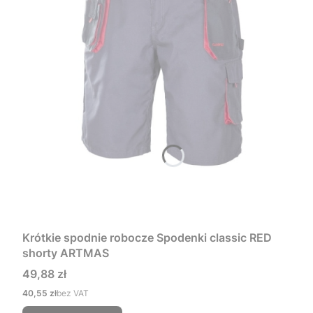
Krótkie spodnie robocze Spodenki classic RED
shorty ARTMAS
Cena
49,88 zł
Cena
40,55 zł
bez VAT