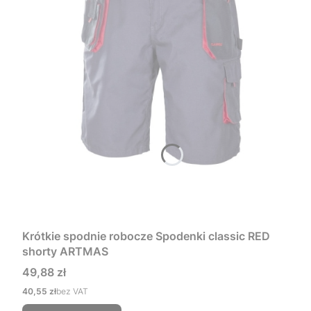
Krótkie spodnie robocze Spodenki classic RED
shorty ARTMAS
Cena
49,88 zł
Cena
40,55 zł
bez VAT