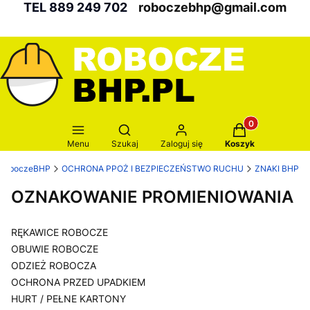
TEL 889 249 702
roboczebhp@gmail.com
Produkty w kosz
Otwórz wyszukiwarkę
Menu
Szukaj
Zaloguj się
Koszyk
RoboczeBHP
OCHRONA PPOŻ I BEZPIECZEŃSTWO RUCHU
ZNAKI BHP
OZNAKOWANIE PROMIENIOWANIA
RĘKAWICE ROBOCZE
OBUWIE ROBOCZE
ODZIEŻ ROBOCZA
OCHRONA PRZED UPADKIEM
HURT / PEŁNE KARTONY