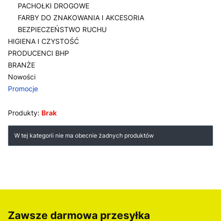
PACHOŁKI DROGOWE
FARBY DO ZNAKOWANIA I AKCESORIA
BEZPIECZEŃSTWO RUCHU
HIGIENA I CZYSTOŚĆ
PRODUCENCI BHP
BRANŻE
Nowości
Promocje
Koniec menu
Produkty:
Brak
Lista produktów
W tej kategorii nie ma obecnie żadnych produktów
Zawsze darmowa przesyłka