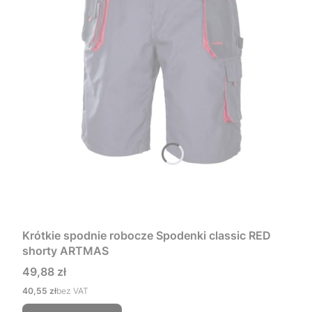
Krótkie spodnie robocze Spodenki classic RED
shorty ARTMAS
Cena
49,88 zł
Cena
40,55 zł
bez VAT