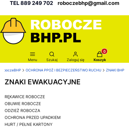
TEL 889 249 702
roboczebhp@gmail.com
Produkty w kosz
Otwórz wyszukiwarkę
Menu
Szukaj
Zaloguj się
Koszyk
RoboczeBHP
OCHRONA PPOŻ I BEZPIECZEŃSTWO RUCHU
ZNAKI BHP
ZNAKI EWAKUACYJNE
RĘKAWICE ROBOCZE
OBUWIE ROBOCZE
ODZIEŻ ROBOCZA
OCHRONA PRZED UPADKIEM
HURT / PEŁNE KARTONY