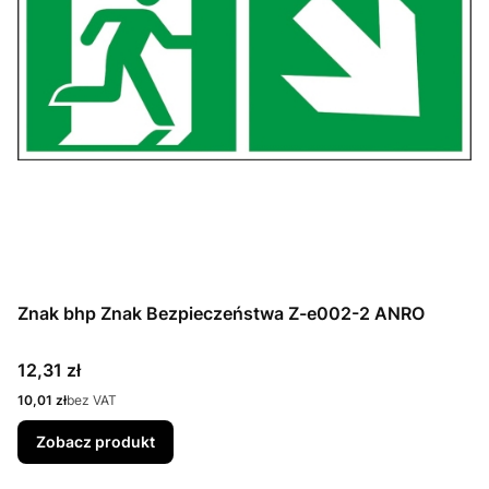
Znak bhp Znak Bezpieczeństwa Z-e002-2 ANRO
Cena
12,31 zł
Cena
10,01 zł
bez VAT
Zobacz produkt