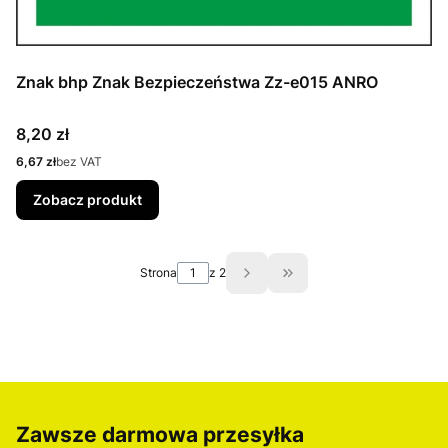
Znak bhp Znak Bezpieczeństwa Zz-e015 ANRO
Cena
8,20 zł
Cena
6,67 zł
bez VAT
Zobacz produkt
Strona
z 2
Przejdź do ostatniej st
Zawsze darmowa przesyłka