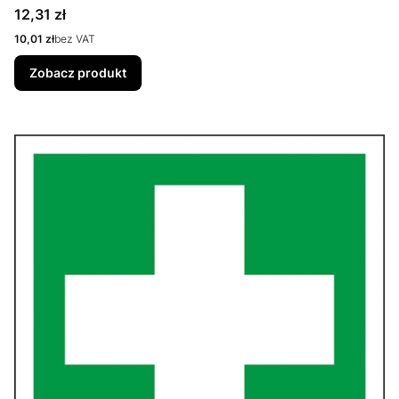
Cena
12,31 zł
Cena
10,01 zł
bez VAT
Zobacz produkt