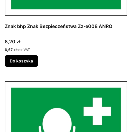
Znak bhp Znak Bezpieczeństwa Zz-e008 ANRO
Cena
8,20 zł
Cena
6,67 zł
bez VAT
Do koszyka