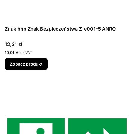
Znak bhp Znak Bezpieczeństwa Z-e001-5 ANRO
Cena
12,31 zł
Cena
10,01 zł
bez VAT
Zobacz produkt