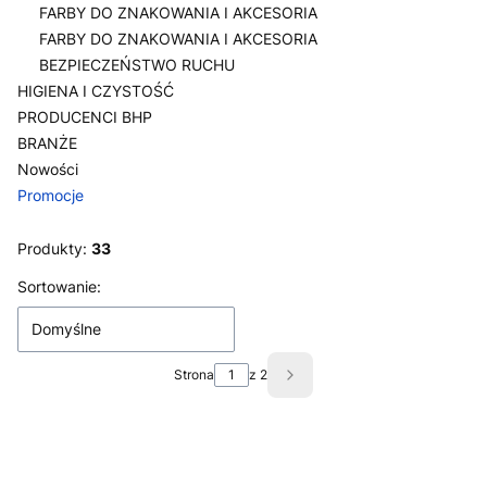
FARBY DO ZNAKOWANIA I AKCESORIA
FARBY DO ZNAKOWANIA I AKCESORIA
BEZPIECZEŃSTWO RUCHU
HIGIENA I CZYSTOŚĆ
PRODUCENCI BHP
BRANŻE
Nowości
Promocje
Koniec menu
Produkty:
33
Lista produktów
Sortowanie:
Domyślne
Strona
z 2
Następne produkty