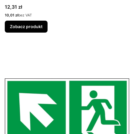
Cena
12,31 zł
Cena
10,01 zł
bez VAT
Zobacz produkt