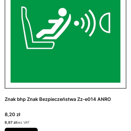
Znak bhp Znak Bezpieczeństwa Zz-e014 ANRO
Cena
8,20 zł
Cena
6,67 zł
bez VAT