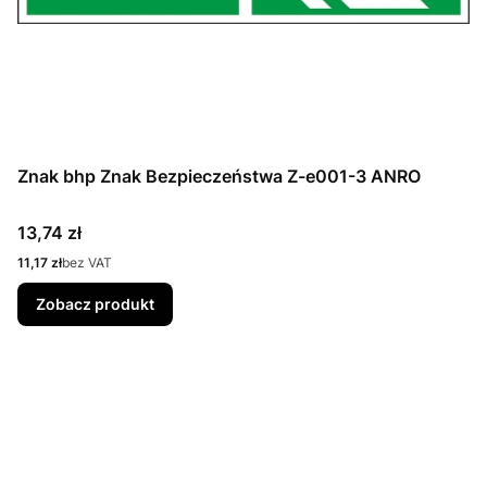
Znak bhp Znak Bezpieczeństwa Z-e001-3 ANRO
Cena
13,74 zł
Cena
11,17 zł
bez VAT
Zobacz produkt