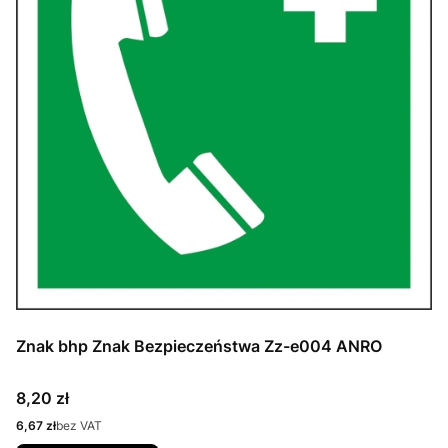
Znak bhp Znak Bezpieczeństwa Zz-e004 ANRO
Cena
8,20 zł
Cena
6,67 zł
bez VAT