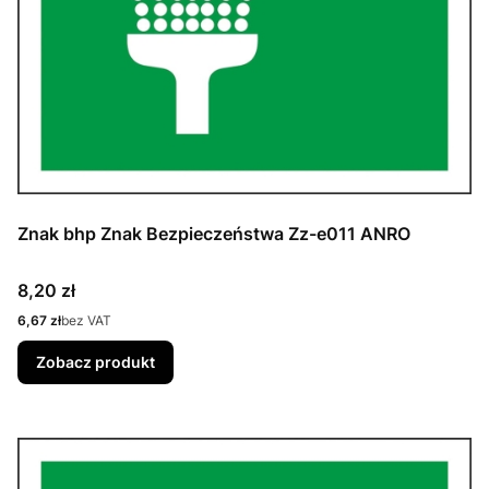
Znak bhp Znak Bezpieczeństwa Zz-e011 ANRO
Cena
8,20 zł
Cena
6,67 zł
bez VAT
Zobacz produkt