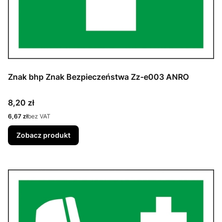
Znak bhp Znak Bezpieczeństwa Zz-e003 ANRO
Cena
8,20 zł
Cena
6,67 zł
bez VAT
Zobacz produkt