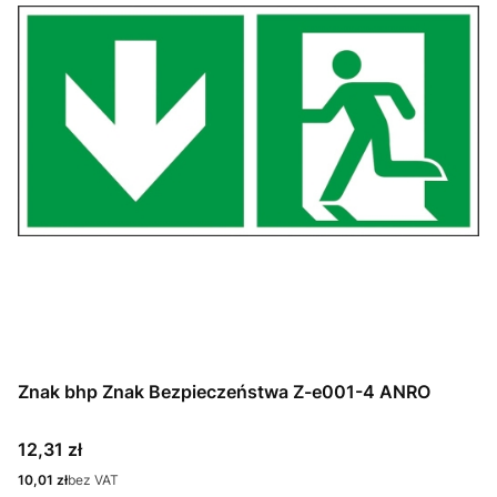
Znak bhp Znak Bezpieczeństwa Z-e001-4 ANRO
Cena
12,31 zł
Cena
10,01 zł
bez VAT