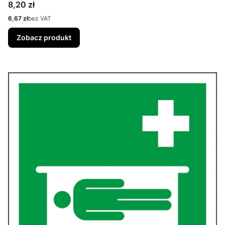
Cena
8,20 zł
Cena
6,67 zł
bez VAT
Zobacz produkt