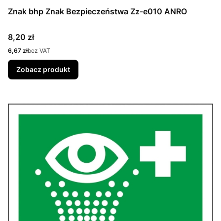
Znak bhp Znak Bezpieczeństwa Zz-e010 ANRO
Cena
8,20 zł
Cena
6,67 zł
bez VAT
Zobacz produkt