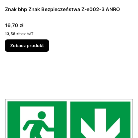
Znak bhp Znak Bezpieczeństwa Z-e002-3 ANRO
Cena
16,70 zł
Cena
13,58 zł
bez VAT
Zobacz produkt