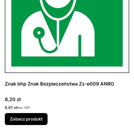
Znak bhp Znak Bezpieczeństwa Zz-e009 ANRO
Cena
8,20 zł
Cena
6,67 zł
bez VAT
Zobacz produkt