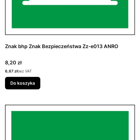
Znak bhp Znak Bezpieczeństwa Zz-e013 ANRO
Cena
8,20 zł
Cena
6,67 zł
bez VAT
Do koszyka