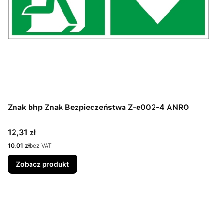
Znak bhp Znak Bezpieczeństwa Z-e002-4 ANRO
Cena
12,31 zł
Cena
10,01 zł
bez VAT
Zobacz produkt