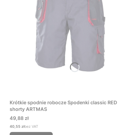
Krótkie spodnie robocze Spodenki classic RED
shorty ARTMAS
Cena
49,88 zł
Cena
40,55 zł
bez VAT