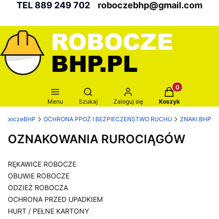
TEL 889 249 702
roboczebhp@gmail.com
Produkty w kosz
Otwórz wyszukiwarkę
Menu
Szukaj
Zaloguj się
Koszyk
RoboczeBHP
OCHRONA PPOŻ I BEZPIECZEŃSTWO RUCHU
ZNAKI BHP
OZNAKOWANIA RUROCIĄGÓW
RĘKAWICE ROBOCZE
OBUWIE ROBOCZE
ODZIEŻ ROBOCZA
OCHRONA PRZED UPADKIEM
HURT / PEŁNE KARTONY