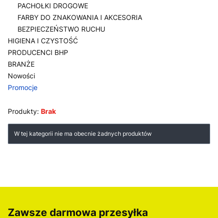
PACHOŁKI DROGOWE
FARBY DO ZNAKOWANIA I AKCESORIA
BEZPIECZEŃSTWO RUCHU
HIGIENA I CZYSTOŚĆ
PRODUCENCI BHP
BRANŻE
Nowości
Promocje
Koniec menu
Produkty:
Brak
Lista produktów
W tej kategorii nie ma obecnie żadnych produktów
Zawsze darmowa przesyłka